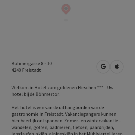
Böhmergasse 8 - 10
Openen in Go
Openen 
4240
Freistadt
Welkom in Hotel zum goldenen Hirschen *** - Uw
hotel bij de Böhmertor.
Het hotel is een van de uithangborden van de
gastronomie in Freistadt. Vakantiegangers kunnen
hier heerlijk ontspannen. Zomer- en wintervakantie -
wandelen, golfen, badmeren, fietsen, paardrijden,
langlaufen, skiën, alpineskiën in het Mühlviertel laten