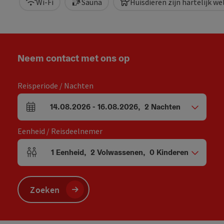
Wi-Fi
Sauna
Huisdieren zijn hartelijk w
Neem contact met ons op
Reisperiode / Nachten
14.08.2026
-
16.08.2026
,
2
Nachten
Velden voor aankomst en vertrek
Eenheid / Reisdeelnemer
1
Eenheid
,
2
Volwassenen
,
0
Kinderen
Aantal eenheden en persoonsvelden
Zoeken