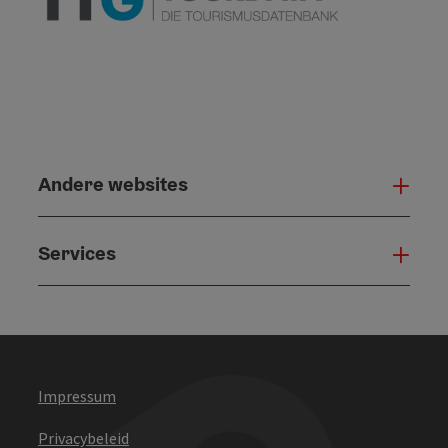
Andere websites
And
Services
Serv
Impressum
Privacybeleid