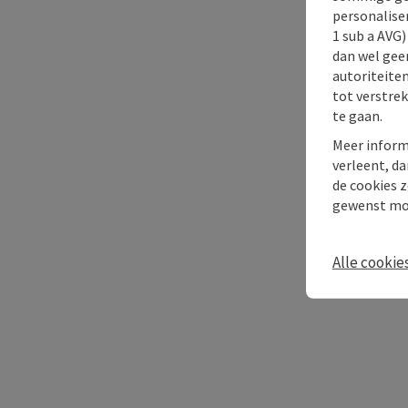
personaliser
1 sub a AVG
dan wel geen
autoriteiten
tot verstre
te gaan.
Meer inform
verleent, da
de cookies z
gewenst mo
Alle cookie