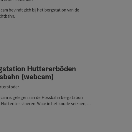
am bevindt zich bij het bergstation van de
chtbahn.
gstation Huttererböden
sbahn (webcam)
nterstoder
cam is gelegen aan de Hössbahn bergstation
 Hutterites vloeren. Waar in het koude seizoen,
t wintersporters Pistengaudi groeien in de
lpine kruiden en bloemen. Klik hier voor de
m!