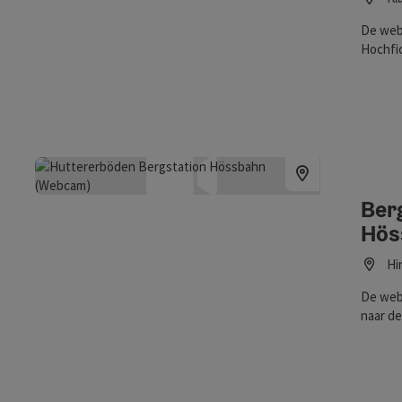
De webc
Hochfi
Ber
Hös
Hi
De web
naar de
verwach
zomer a
webca