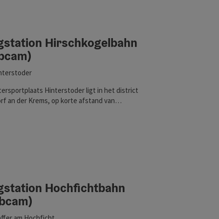
gstation Hirschkogelbahn
bcam)
nterstoder
ersportplaats Hinterstoder ligt in het district
rf an der Krems, op korte afstand van
hgarsten. Aan de voet van de Grote en Kleine
de Spitzmauer en de uitlopers van Warscheneck
ngeveer 1000 Opper-Oostenrijk. Klik hier voor de
m!
gstation Hochfichtbahn
bcam)
affer am Hochficht