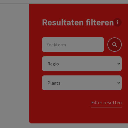
direct naar de resultaten springen
Resultaten filteren
Voor 
Zoekterm
Zoeken
Regio
Plaats
Filter resetten