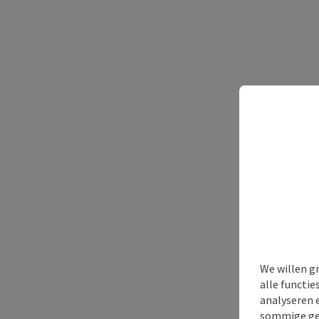
We willen g
alle functie
analyseren 
sommige gev