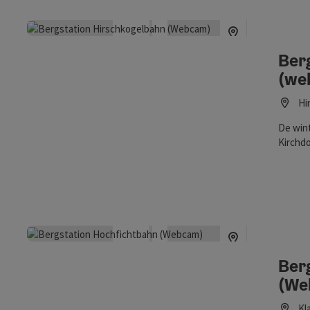
Ber
(we
Hi
De wint
Kirchdo
Windisc
Priel, 
wonen o
webca
Ber
(We
Kl