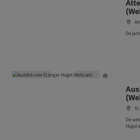
Atte
(We
At
De jach
Aus
(We
St
De web
Hügel e