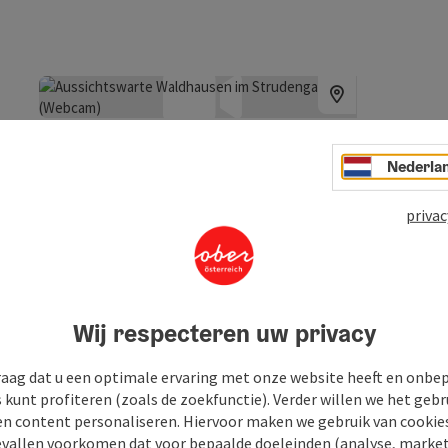
Aus
Str
Nederla
Wa
privac
Webca
Wij respecteren uw privacy
raag dat u een optimale ervaring met onze website heeft en onbe
s kunt profiteren (zoals de zoekfunctie). Verder willen we het gebr
Bad 
en content personaliseren. Hiervoor maken we gebruik van cookies
(We
allen voorkomen dat voor bepaalde doeleinden (analyse, market