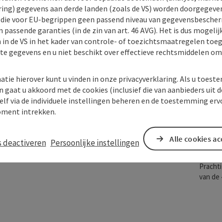
ing) gegevens aan derde landen (zoals de VS) worden doorgegeven 
Ba
) die voor EU-begrippen geen passend niveau van gegevensbesche
De webc
 passende garanties (in de zin van art. 46 AVG). Het is dus mogelij
 in de VS in het kader van controle- of toezichtsmaatregelen toe
kte gegevens en u niet beschikt over effectieve rechtsmiddelen om
atie hierover kunt u vinden in onze privacyverklaring. Als u toes
n gaat u akkoord met de cookies (inclusief die van aanbieders uit d
elf via de individuele instellingen beheren en de toestemming erv
ment intrekken.
Bad
Don
Alle cookies a
s deactiveren
Persoonlijke instellingen
Fe
Prachti
van de