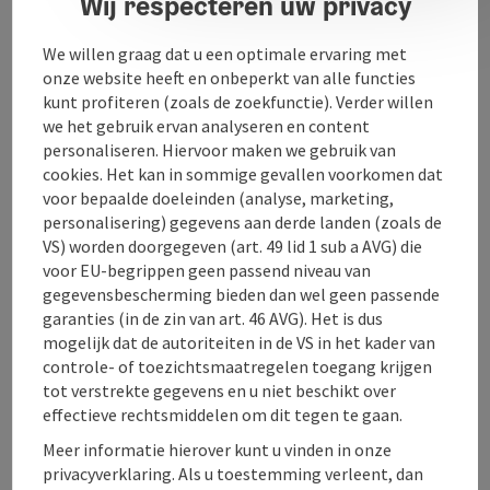
Wij respecteren uw privacy
We willen graag dat u een optimale ervaring met
onze website heeft en onbeperkt van alle functies
kunt profiteren (zoals de zoekfunctie). Verder willen
we het gebruik ervan analyseren en content
Contact
personaliseren. Hiervoor maken we gebruik van
cookies. Het kan in sommige gevallen voorkomen dat
voor bepaalde doeleinden (analyse, marketing,
Ligging
personalisering) gegevens aan derde landen (zoals de
VS) worden doorgegeven (art. 49 lid 1 sub a AVG) die
voor EU-begrippen geen passend niveau van
Geschiktheid
gegevensbescherming bieden dan wel geen passende
garanties (in de zin van art. 46 AVG). Het is dus
Toegankelijkheid
mogelijk dat de autoriteiten in de VS in het kader van
controle- of toezichtsmaatregelen toegang krijgen
tot verstrekte gegevens en u niet beschikt over
effectieve rechtsmiddelen om dit tegen te gaan.
Meer informatie hierover kunt u vinden in onze
PDF aanmaken
privacyverklaring. Als u toestemming verleent, dan
In de buurt