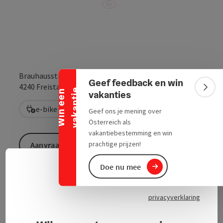
Banner inklappen
Brauhausstraße 2
Geef feedback en win
Openen in Goo
Openen i
4240
Freistadt
e
Bann
W
i
n
e
e
n
v
a
k
a
n
t
i
vakanties
e-bike oplaadpunt
Geef ons je mening over
Österreich als
vakantiebestemming en win
prachtige prijzen!
Aanvraag versturen
Doe nu mee
Neder
Naar de website
Taalke
privacyverklaring
E-bike oplaadpunt in de Brauhof