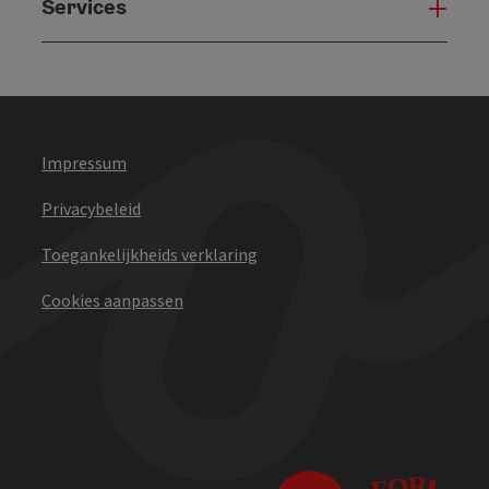
Services
Serv
Impressum
Privacybeleid
Toegankelijkheids verklaring
Cookies aanpassen