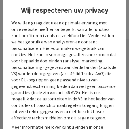
Evenementencentra
Wij respecteren uw privacy
We willen graag dat u een optimale ervaring met
onze website heeft en onbeperkt van alle functies
kunt profiteren (zoals de zoekfunctie). Verder willen
we het gebruik ervan analyseren en content
personaliseren. Hiervoor maken we gebruik van
cookies. Het kan in sommige gevallen voorkomen dat
Contact
voor bepaalde doeleinden (analyse, marketing,
personalisering) gegevens aan derde landen (zoals de
VS) worden doorgegeven (art. 49 lid 1 sub a AVG) die
voor EU-begrippen geen passend niveau van
Toerisme Oberösterreich
gegevensbescherming bieden dan wel geen passende
garanties (in de zin van art. 46 AVG). Het is dus
mogelijk dat de autoriteiten in de VS in het kader van
Freistädter Straße 119
controle- of toezichtsmaatregelen toegang krijgen
4041 Linz
tot verstrekte gegevens en u niet beschikt over
effectieve rechtsmiddelen om dit tegen te gaan.
+43 732 221022
Meer informatie hierover kunt u vinden in onze