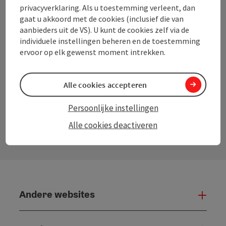
privacyverklaring. Als u toestemming verleent, dan
info@oberoesterreich.nl
gaat u akkoord met de cookies (inclusief die van
aanbieders uit de VS). U kunt de cookies zelf via de
individuele instellingen beheren en de toestemming
ervoor op elk gewenst moment intrekken.
Instagram
Facebook
YouTube
Pinterest
Alle cookies accepteren
Persoonlijke instellingen
Contactformulier
Alle cookies deactiveren
Open
Andere websites
And