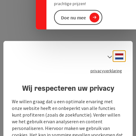
prachtige prijzen!
Doe nu mee
Neder
Taalke
privacyverklaring
Wij respecteren uw privacy
We willen graag dat u een optimale ervaring met
Kreuzweg 11
Openen in Goo
Openen i
onze website heeft en onbeperkt van alle functies
4240
Freistadt
kunt profiteren (zoals de zoekfunctie). Verder willen
we het gebruik ervan analyseren en content
Inlichtingen
personaliseren. Hiervoor maken we gebruik van
cookies. Het kan in sommige gevallen voorkomen dat