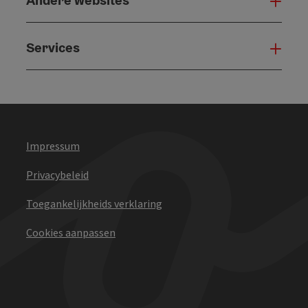
Andere websites
And
Services
Serv
Impressum
Privacybeleid
Toegankelijkheids verklaring
Cookies aanpassen