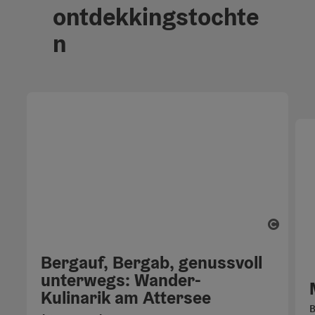
ontdekkingstochte
n
Start 
Bergauf, Bergab, genussvoll
unterwegs: Wander-
Kulinarik am Attersee
B