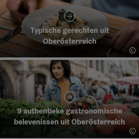
Typische gerechten uit
Oberösterreich
St
9 authentieke gastronomische
belevenissen uit Oberösterreich
St