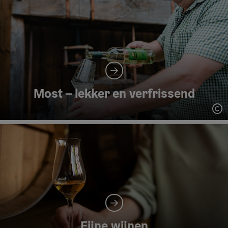
Most – lekker en verfrissend
St
Fijne wijnen