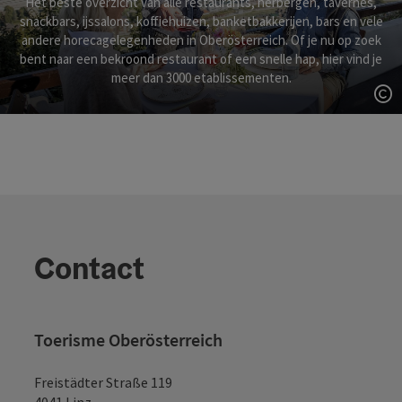
Het beste overzicht van alle restaurants, herbergen, tavernes,
snackbars, ijssalons, koffiehuizen, banketbakkerijen, bars en vele
andere horecagelegenheden in Oberösterreich. Of je nu op zoek
bent naar een bekroond restaurant of een snelle hap, hier vind je
meer dan 3000 etablissementen.
St
Contact
Toerisme Oberösterreich
Freistädter Straße 119
4041 Linz