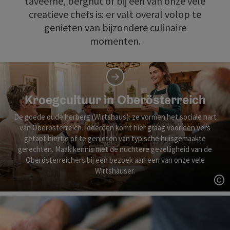
taveerne, berghut of bij een van onze vele
creatieve chefs is: er valt overal volop te
genieten van bijzondere culinaire
momenten.
Kroegcultuur in Oberösterreich
De goede oude herberg (Wirtshaus): ze vormen het sociale hart
van Oberösterreich. Iedereen komt hier graag voor een vers
getapt biertje of te genieten van typische huisgemaakte
gerechten. Maak kennis met de nuchtere gezelligheid van de
Oberösterreichers bij een bezoek aan een van onze vele
Wirtshäuser.
St