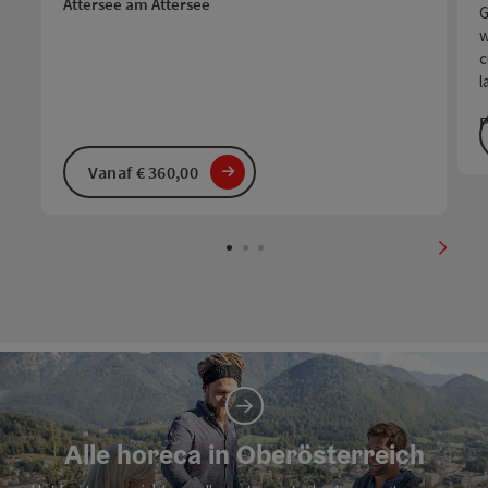
Attersee am Attersee
G
w
c
l
P
Vanaf € 360,00
nächs
Alle horeca in Oberösterreich