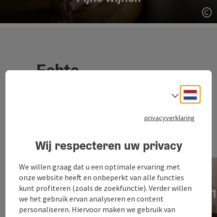
St
Echte
genietmomenten
Neder
Taalke
in Oberösterreich
privacyverklaring
Wij respecteren uw privacy
We willen graag dat u een optimale ervaring met
Zauner banketbakkerij
onze website heeft en onbeperkt van alle functies
kunt profiteren (zoals de zoekfunctie). Verder willen
Een bezoek aan de Zauner patisserie in Bad Ischl is
we het gebruik ervan analyseren en content
een must. De voormalige k.u.k. Hofzuckerbäcker kijkt
personaliseren. Hiervoor maken we gebruik van
terug op een lange geschiedenis in de productie van