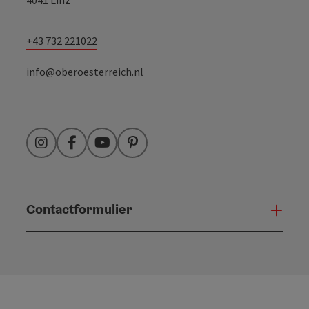
+43 732 221022
info@oberoesterreich.nl
Instagram
Facebook
YouTube
Pinterest
Contactformulier
Open