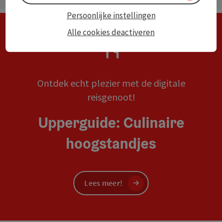
Persoonlijke instellingen
Alle cookies deactiveren
Ontdek echt plezier met de digitale
reisgenoot!
Upperguide: Culinaire
hoogstandjes
Lees meer!