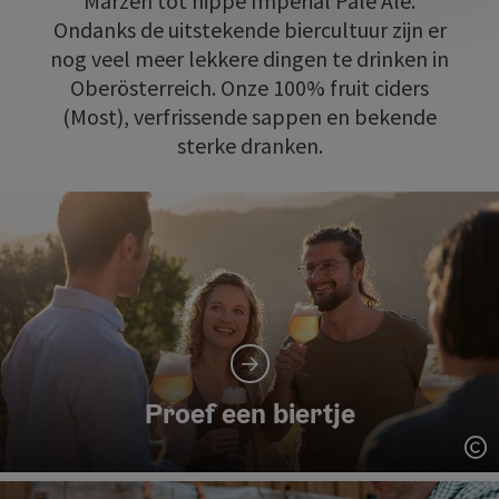
Märzen tot hippe Imperial Pale Ale.
Ondanks de uitstekende biercultuur zijn er
nog veel meer lekkere dingen te drinken in
Oberösterreich. Onze 100% fruit ciders
(Most), verfrissende sappen en bekende
sterke dranken.
Proef een biertje
St