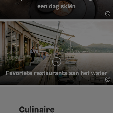
een dag skiën
St
Favoriete restaurants aan het water
St
Culinaire