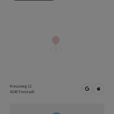
Kreuzweg 11
Openen in Go
Openen 
4240
Freistadt