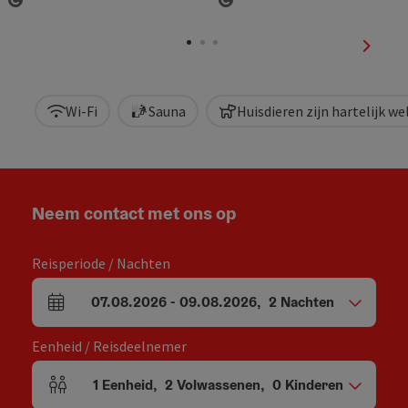
Start Copyright
Start Copyright
nächst
Wi-Fi
Sauna
Huisdieren zijn hartelijk w
Neem contact met ons op
Reisperiode / Nachten
07.08.2026
-
09.08.2026
,
2
Nachten
Velden voor aankomst en vertrek
Eenheid / Reisdeelnemer
1
Eenheid
,
2
Volwassenen
,
0
Kinderen
Aantal eenheden en persoonsvelden