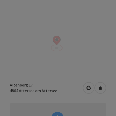
Altenberg 17
Openen in Go
Openen 
4864
Attersee am Attersee