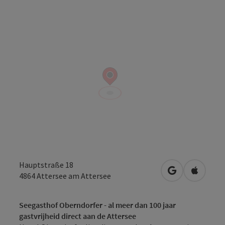
Hauptstraße 18
Openen in Go
Openen 
4864
Attersee am Attersee
Seegasthof Oberndorfer - al meer dan 100 jaar
gastvrijheid direct aan de Attersee