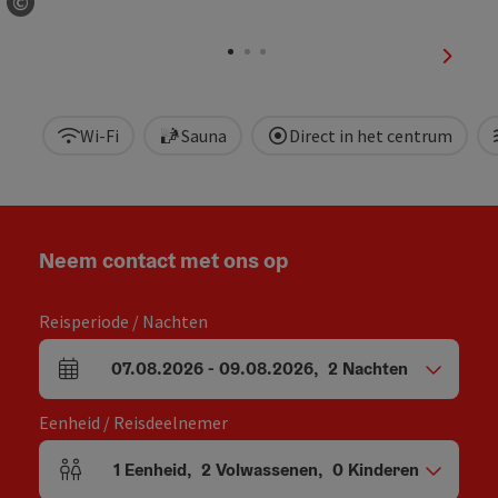
©
Start Copyright
nächst
Wi-Fi
Sauna
Direct in het centrum
Neem contact met ons op
Reisperiode / Nachten
07.08.2026
-
09.08.2026
,
2
Nachten
Velden voor aankomst en vertrek
Eenheid / Reisdeelnemer
1
Eenheid
,
2
Volwassenen
,
0
Kinderen
Aantal eenheden en persoonsvelden