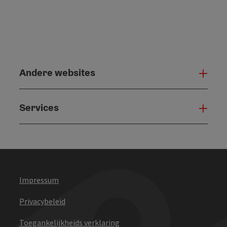
Andere websites
And
Services
Serv
Impressum
Privacybeleid
Toegankelijkheids verklaring