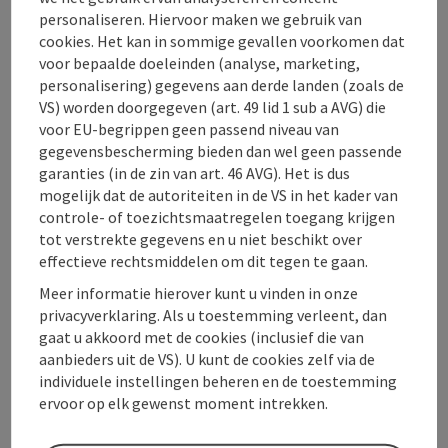
personaliseren. Hiervoor maken we gebruik van
Contact
cookies. Het kan in sommige gevallen voorkomen dat
voor bepaalde doeleinden (analyse, marketing,
Openingstijden
personalisering) gegevens aan derde landen (zoals de
VS) worden doorgegeven (art. 49 lid 1 sub a AVG) die
voor EU-begrippen geen passend niveau van
Ligging
gegevensbescherming bieden dan wel geen passende
garanties (in de zin van art. 46 AVG). Het is dus
mogelijk dat de autoriteiten in de VS in het kader van
Inrichting
controle- of toezichtsmaatregelen toegang krijgen
tot verstrekte gegevens en u niet beschikt over
effectieve rechtsmiddelen om dit tegen te gaan.
Prijs
Meer informatie hierover kunt u vinden in onze
privacyverklaring. Als u toestemming verleent, dan
Geschiktheid
gaat u akkoord met de cookies (inclusief die van
aanbieders uit de VS). U kunt de cookies zelf via de
individuele instellingen beheren en de toestemming
Toegankelijkheid
ervoor op elk gewenst moment intrekken.