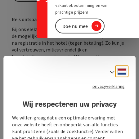
vakantiebestemming en win
prachtige prijzen!
Reis ontspannen en milieuvriendelijk!
Doe nu mee
Bij ons elektrische laadstation bieden we onze gasten
de mogelijkheid om hun elektrische auto op te laden
na registratie in het hotel (tegen betaling). Zo kun je
vol vertrouwen, milieuvriendelijk en
brandstofbesparend naar de Attersee rijden en
genieten van een heerlijk verblijf ter plaatse.
Neder
Taalke
1x type 2 stopcontact 11kW, activering in het hotel,
opgeladen tegen een vast tarief
privacyverklaring
Wij respecteren uw privacy
We willen graag dat u een optimale ervaring met
onze website heeft en onbeperkt van alle functies
kunt profiteren (zoals de zoekfunctie). Verder willen
we het gebruik ervan analyseren en content