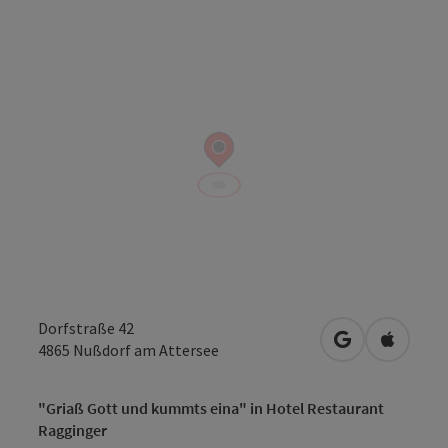
Dorfstraße 42
Openen in Go
Openen 
4865
Nußdorf am Attersee
"Griaß Gott und kummts eina" in Hotel Restaurant
Ragginger