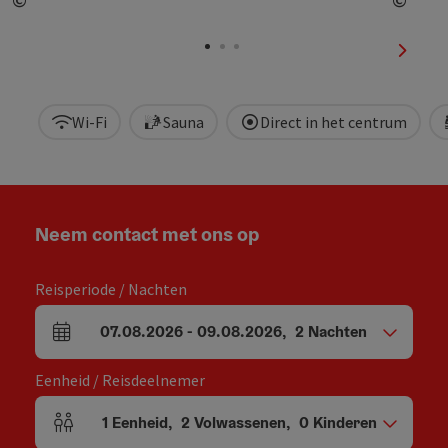
Start Copyright
Start
nächst
Wi-Fi
Sauna
Direct in het centrum
Neem contact met ons op
Reisperiode / Nachten
07.08.2026
-
09.08.2026
,
2
Nachten
Velden voor aankomst en vertrek
Eenheid / Reisdeelnemer
1
Eenheid
,
2
Volwassenen
,
0
Kinderen
Aantal eenheden en persoonsvelden