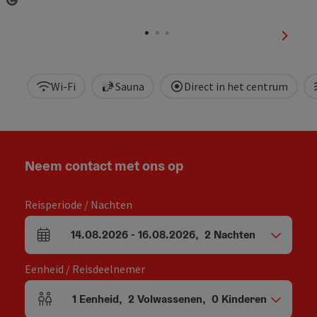
Start Copyright
nächst
Wi-Fi
Sauna
Direct in het centrum
Neem contact met ons op
Reisperiode / Nachten
14.08.2026
-
16.08.2026
,
2
Nachten
Velden voor aankomst en vertrek
Eenheid / Reisdeelnemer
1
Eenheid
,
2
Volwassenen
,
0
Kinderen
Aantal eenheden en persoonsvelden