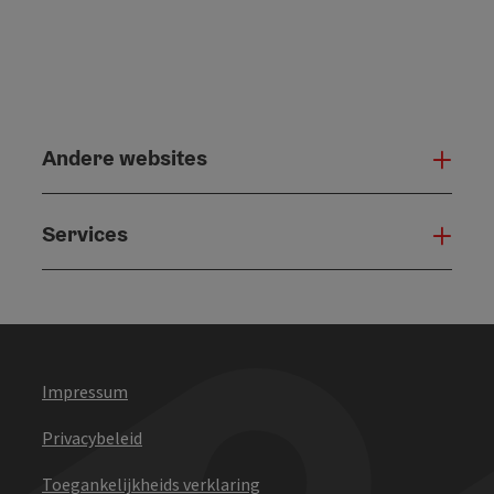
Andere websites
And
Services
Serv
Impressum
Privacybeleid
Toegankelijkheids verklaring