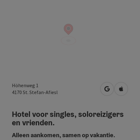
Höhenweg 1
Openen in Go
Openen 
4170
St. Stefan-Afiesl
Hotel voor singles, soloreizigers
en vrienden.
Alleen aankomen, samen op vakantie.