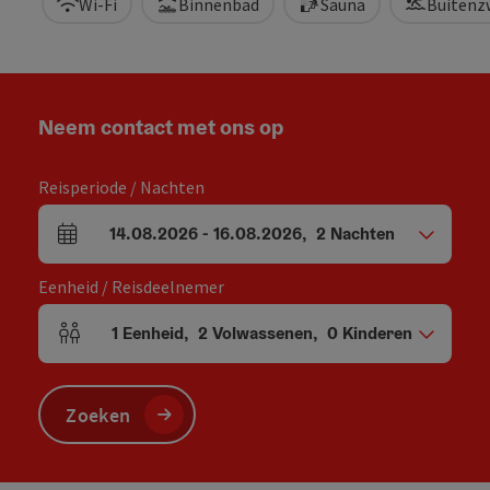
Wi-Fi
Binnenbad
Sauna
Buiten
Neem contact met ons op
Reisperiode / Nachten
14.08.2026
-
16.08.2026
,
2
Nachten
Velden voor aankomst en vertrek
Eenheid / Reisdeelnemer
1
Eenheid
,
2
Volwassenen
,
0
Kinderen
Aantal eenheden en persoonsvelden
Zoeken