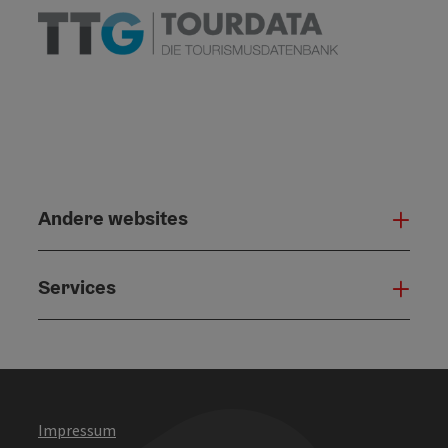
Andere websites
And
Services
Serv
Impressum