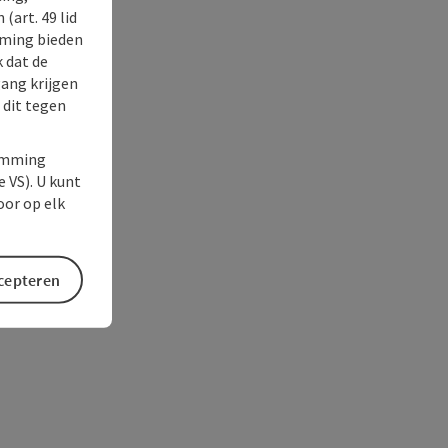
(art. 49 lid
rming bieden
k dat de
gang krijgen
 dit tegen
temming
e VS). U kunt
oor op elk
ccepteren