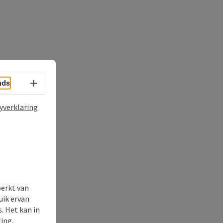
Taalkeuze - menu openen
nds
yverklaring
perkt van
uik ervan
. Het kan in
ing,