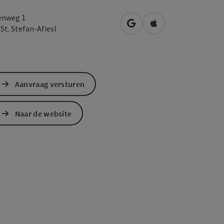
nweg 1
Openen in Google Maps
Openen in Apple M
0
St. Stefan-Afiesl
Aanvraag versturen
Naar de website