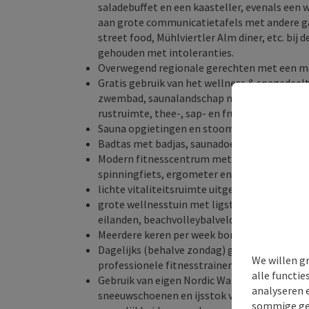
saladebuffet en een kaasteller, evenals een 
aan grote communicatietafels met andere ga
street food, Mühlviertler Alm diner, etc. bij d
gehouden met intoleranties.
Overwegend regionale gerechten met een m
Gratis gebruik van het wellness & spagedeel
zwembad, saunalandschap met aardsauna, Fin
rustruimte, thee-, sap- en fruitbar, evenals 
Sauna opgietingen en stoombad peelings mee
Badtas met badjas, saunadoeken en badlake
Modern fitnesscentrum met Technogym-appa
spinningfiets, ergometer en krachtapparatu
lichte vitaliteitsruimte uitgerust met versc
grote wellnesstuin met ligstoelen, zwemvij
eilanden, beachvolleybalveld en tafeltennist
Meerdere keren per week borrelen in de vers
Dagelijks (behalve zondag) gevarieerd binne
We willen g
professionele fitnesstrainer
alle functie
Gebruik van eigen Nordic Walking-stokken, m
analyseren 
sneeuwschoenen en ijsstok voor de eigen curl
sommige gev