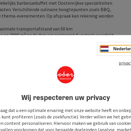
wekelijks barbecuebuffet met Oostenrijkse specialiteiten
sten. Verschillende culinaire hoogtepunten zoals BBQ,
e
thema-evenementen.
Op afspraak kan rekening worden
aximale transportafstand van 50 km
te op 2000 m² op de dag van aankomst & vertrek: overdekt
se sauna, zachte sauna, infraroodcabine, caldarium,
solarium (tegen betaling)
Nederla
rdere keren per week in de Finse sauna, aarde sauna
ns
privac
ratuur, waaronder BodyCoach vibro, loopband,
ur
hillende stretch-, versterkings- en fascietrainingsapparaten
ver, buitenwhirlpool, ontspannings- en communicatie-
afel
Wij respecteren uw privacy
chillende uitgaansgelegenheden van het hotel
n- en
buitensportprogramma
onder begeleiding van een
raag dat u een optimale ervaring met onze website heeft en onbe
s kunt profiteren (zoals de zoekfunctie). Verder willen we het gebr
ountainbikes (in de zomer) en langlaufski's,
en content personaliseren. Hiervoor maken we gebruik van cookies
ingbaan van het hotel (in de winter), evenals de
allen voorkomen dat voor bepaalde doeleinden (analyse, market