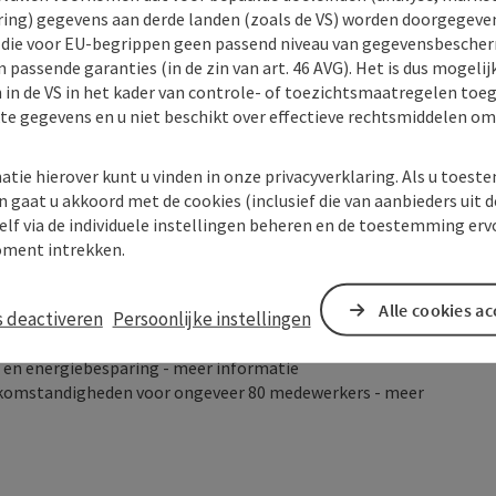
egen een vergoeding (afhankelijk van beschikbaarheid,
ing) gegevens aan derde landen (zoals de VS) worden doorgegeven 
) die voor EU-begrippen geen passend niveau van gegevensbesche
en van bier en de rondleiding door de brouwerij
 passende garanties (in de zin van art. 46 AVG). Het is dus mogelij
g tot zaterdag
 in de VS in het kader van controle- of toezichtsmaatregelen toe
sdag en donderdag
kte gegevens en u niet beschikt over effectieve rechtsmiddelen om
le hotel, tafelvoetbal en darts
et hotel met 6 e-laadstations - 22kw/h met stekker type 2
n/naar het centraal station Linz en op vrijdag van/naar het
atie hierover kunt u vinden in onze privacyverklaring. Als u toes
n gaat u akkoord met de cookies (inclusief die van aanbieders uit d
w eigen coördinatie van uw vakantie aankomst en vertrek
elf via de individuele instellingen beheren en de toestemming erv
ment intrekken.
online community
- een online platform om in contact te
ennen
Alle cookies a
s deactiveren
Persoonlijke instellingen
nboek
- een online platform om te zien wie er nog meer in
 en energiebesparing -
meer informatie
rkomstandigheden voor ongeveer 80 medewerkers -
meer