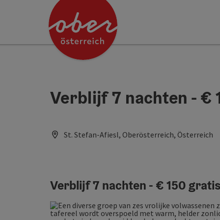
Accesskey
Accesskey
Accesskey
Accesskey
Accesskey
Accesskey
Accesskey
Accesskey
Inhoud
Navigatie
Paginabegin
Contact
Zoek
Impressum
Hoe deze website te gebruiken?
Startpagina
[4]
[0]
[3]
[1]
[5]
[7]
[2]
[6]
Verblijf 7 nachten - € 
St. Stefan-Afiesl, Oberösterreich, Österreich
Verblijf 7 nachten - € 150 gratis