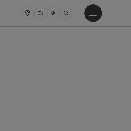
Startmenu openen
Map
Webcams
Upperguide
Zoeken