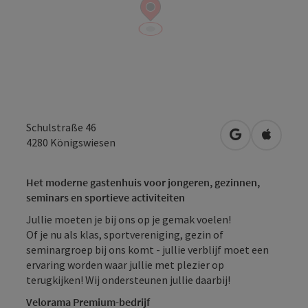
Schulstraße 46
Openen in Go
Openen 
4280
Königswiesen
Het moderne gastenhuis voor jongeren, gezinnen,
seminars en sportieve activiteiten
Jullie moeten je bij ons op je gemak voelen!
Of je nu als klas, sportvereniging, gezin of
seminargroep bij ons komt - jullie verblijf moet een
ervaring worden waar jullie met plezier op
terugkijken! Wij ondersteunen jullie daarbij!
Velorama Premium-bedrijf