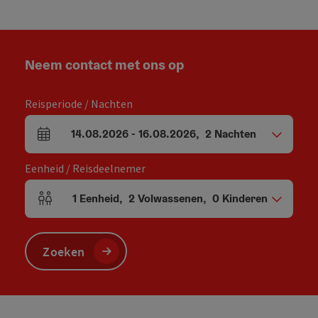
Neem contact met ons op
Reisperiode / Nachten
14.08.2026
-
16.08.2026
,
2
Nachten
Velden voor aankomst en vertrek
Eenheid / Reisdeelnemer
1
Eenheid
,
2
Volwassenen
,
0
Kinderen
Aantal eenheden en persoonsvelden
Zoeken