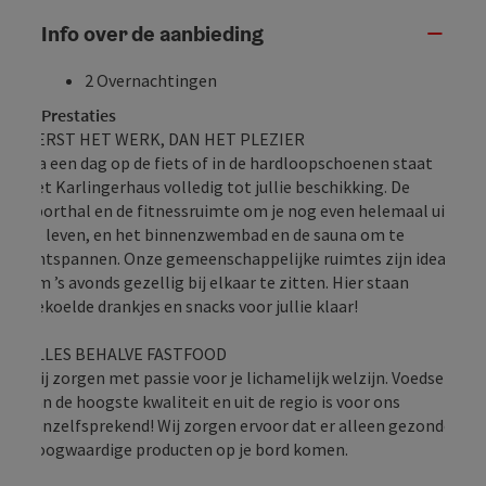
Info over de aanbieding
2 Overnachtingen
Prestaties
EERST HET WERK, DAN HET PLEZIER
Na een dag op de fiets of in de hardloopschoenen staat
het Karlingerhaus volledig tot jullie beschikking. De
sporthal en de fitnessruimte om je nog even helemaal uit
te leven, en het binnenzwembad en de sauna om te
ontspannen. Onze gemeenschappelijke ruimtes zijn ideaal
om ’s avonds gezellig bij elkaar te zitten. Hier staan
gekoelde drankjes en snacks voor jullie klaar!
ALLES BEHALVE FASTFOOD
Wij zorgen met passie voor je lichamelijk welzijn. Voedsel
van de hoogste kwaliteit en uit de regio is voor ons
vanzelfsprekend! Wij zorgen ervoor dat er alleen gezonde,
hoogwaardige producten op je bord komen.