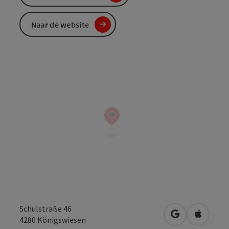
Naar de website
Schulstraße 46
Openen in Go
Openen 
4280
Königswiesen