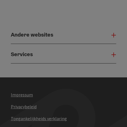
Andere websites
And
Services
Serv
Impressum
Privacybeleid
Toegankelijkheids verklaring