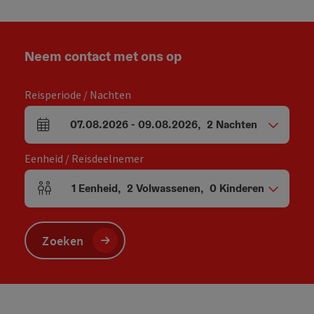
Neem contact met ons op
Reisperiode / Nachten
07.08.2026
-
09.08.2026
,
2
Nachten
Velden voor aankomst en vertrek
Eenheid / Reisdeelnemer
1
Eenheid
,
2
Volwassenen
,
0
Kinderen
Aantal eenheden en persoonsvelden
Zoeken