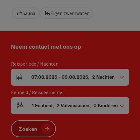
Sauna
Eigen zwemwater
Neem contact met ons op
Reisperiode / Nachten
07.08.2026
-
09.08.2026
,
2
Nachten
Velden voor aankomst en vertrek
Eenheid / Reisdeelnemer
1
Eenheid
,
2
Volwassenen
,
0
Kinderen
Aantal eenheden en persoonsvelden
Zoeken