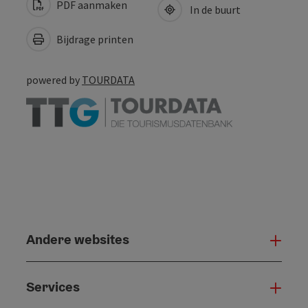
PDF aanmaken
In de buurt
Bijdrage printen
powered by
TOURDATA
Andere websites
And
Services
Serv