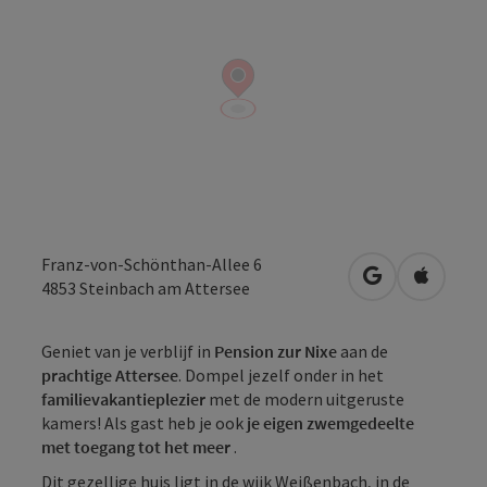
Franz-von-Schönthan-Allee 6
Openen in Go
Openen 
4853
Steinbach am Attersee
Geniet van je verblijf in
Pension zur Nixe
aan de
prachtige Attersee
. Dompel jezelf onder in het
familievakantieplezier
met de modern uitgeruste
kamers! Als gast heb je ook
je eigen zwemgedeelte
met toegang tot het meer
.
Dit gezellige huis ligt in de wijk Weißenbach, in de