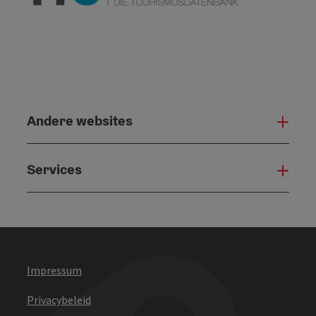
Andere websites
And
Services
Serv
Impressum
Privacybeleid