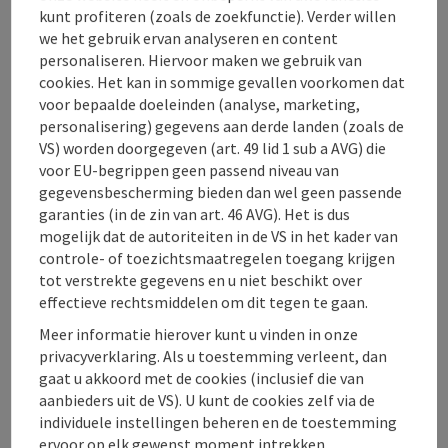
kunt profiteren (zoals de zoekfunctie). Verder willen
we het gebruik ervan analyseren en content
Openingstijden
personaliseren. Hiervoor maken we gebruik van
cookies. Het kan in sommige gevallen voorkomen dat
Keuken
voor bepaalde doeleinden (analyse, marketing,
personalisering) gegevens aan derde landen (zoals de
VS) worden doorgegeven (art. 49 lid 1 sub a AVG) die
Inrichting
voor EU-begrippen geen passend niveau van
gegevensbescherming bieden dan wel geen passende
garanties (in de zin van art. 46 AVG). Het is dus
Prijs
mogelijk dat de autoriteiten in de VS in het kader van
controle- of toezichtsmaatregelen toegang krijgen
tot verstrekte gegevens en u niet beschikt over
Ligging
effectieve rechtsmiddelen om dit tegen te gaan.
Meer informatie hierover kunt u vinden in onze
Geschiktheid
privacyverklaring. Als u toestemming verleent, dan
gaat u akkoord met de cookies (inclusief die van
aanbieders uit de VS). U kunt de cookies zelf via de
Toegankelijkheid
individuele instellingen beheren en de toestemming
ervoor op elk gewenst moment intrekken.