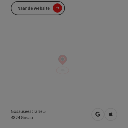
Naar de website
Gosauseestraße 5
Openen in Go
Openen 
4824
Gosau