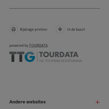
Bijdrage printen
In de buurt
powered by
TOURDATA
Andere websites
And