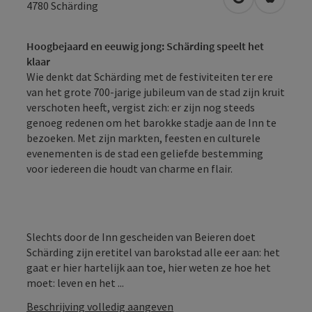
Openen in Go
Openen 
4780
Schärding
Hoogbejaard en eeuwig jong: Schärding speelt het
klaar
Wie denkt dat Schärding met de festiviteiten ter ere
van het grote 700-jarige jubileum van de stad zijn kruit
verschoten heeft, vergist zich: er zijn nog steeds
genoeg redenen om het barokke stadje aan de Inn te
bezoeken. Met zijn markten, feesten en culturele
evenementen is de stad een geliefde bestemming
voor iedereen die houdt van charme en flair.
Slechts door de Inn gescheiden van Beieren doet
Schärding zijn eretitel van barokstad alle eer aan: het
gaat er hier hartelijk aan toe, hier weten ze hoe het
moet: leven en het ...
Beschrijving volledig aangeven