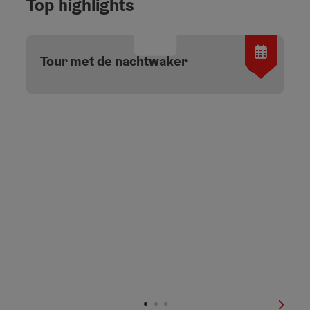
Top highlights
Start 
Tour met de nachtwaker
nächs