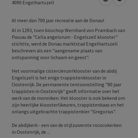
Openen in Go
Openen 
4090
Engelhartszell
Al meer dan 700 jaar recreatie aan de Donau!
Al in 1293, toen bisschop Wernhard von Prambach van
Passau de "Cella angelorum - Engelszell klooster"
stichtte, werd de Donau marktstad Engelhartszell
beschreven als een "aangename plaats van
ontspanning voor lichaam en geest".
Het voormalige cisterciënzerklooster van de abdij
Engelszell is het enige trappistenklooster in
Oostenrijk. De permanente tentoonstelling "80 jaar
trappisten in Oostenrijk" geeft informatie over het
werk van de monniken. Het klooster is ook bekend om
zijn heerlijke kloosterlikeuren, trappistenkaas en het
onlangs uitgebrachte trappistenbier "Gregorius".
De abdijkerk - een van de stijlzuiverste rococokerken
in Oostenrijk, de ...