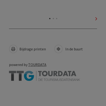
nächs
Bijdrage printen
In de buurt
powered by
TOURDATA