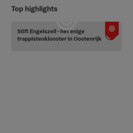
Top highlights
Start 
Stift Engelszell - het enige
trappistenklooster in Oostenrijk