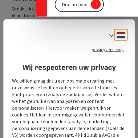
Doe nu mee
Omdat ik je de best mogelijke service wil bieden, heb
ik besloten niet langer vaste data te publiceren, maar
je de kans te geven alle data individueel te regelen
volgens jouw wensen. Dit geeft je de mogelijkheid om
Neder
Taalke
een cursus bij mij te volgen die alleen wordt
bijgewoond door mensen die jij leuk vindt en die jou
goed uitkomt.
privacyverklaring
Daarom worden alle data voor kruidenwandelingen,
Wij respecteren uw privacy
zalf maken, zeep koken of wierook cursussen vanaf nu
geregeld volgens jouw wensen.
Zodra je met een groep
van minimaal vier personen bent, ...
We willen graag dat u een optimale ervaring met
onze website heeft en onbeperkt van alle functies
Beschrijving volledig aangeven
kunt profiteren (zoals de zoekfunctie). Verder willen
we het gebruik ervan analyseren en content
personaliseren. Hiervoor maken we gebruik van
cookies. Het kan in sommige gevallen voorkomen dat
voor bepaalde doeleinden (analyse, marketing,
personalisering) gegevens aan derde landen (zoals de
Contact
VS) worden doorgegeven (art. 49 lid 1 sub a AVG) die