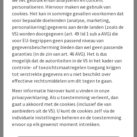
personaliseren. Hiervoor maken we gebruik van
Contact
cookies. Het kan in sommige gevallen voorkomen dat
voor bepaalde doeleinden (analyse, marketing,
personalisering) gegevens aan derde landen (zoals de
Openingstijden
VS) worden doorgegeven (art. 49 lid 1 sub a AVG) die
voor EU-begrippen geen passend niveau van
Ligging
gegevensbescherming bieden dan wel geen passende
garanties (in de zin van art. 46 AVG). Het is dus
mogelijk dat de autoriteiten in de VS in het kader van
Sporttypen
controle- of toezichtsmaatregelen toegang krijgen
tot verstrekte gegevens en u niet beschikt over
effectieve rechtsmiddelen om dit tegen te gaan.
Prijs
Meer informatie hierover kunt u vinden in onze
privacyverklaring. Als u toestemming verleent, dan
gaat u akkoord met de cookies (inclusief die van
Samenwerkingspartners
aanbieders uit de VS). U kunt de cookies zelf via de
individuele instellingen beheren en de toestemming
Geschiktheid
ervoor op elk gewenst moment intrekken.