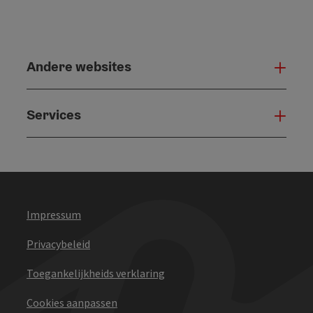
Andere websites
And
Services
Serv
Impressum
Privacybeleid
Toegankelijkheids verklaring
Cookies aanpassen