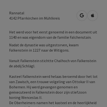
Rannatal
Openen in Go
Openen 
4142
Pfarrkirchen im Mühlkreis
Het werd voor het eerst genoemd in een document uit
1140 en was eigendom van de familie Falchenstain.
Nadat de dynastie was uitgestorven, kwam
Falkenstein in 1227 naar de Witigons.
Vanuit Falkenstein stichtte Chalhoch von Falkenstein
de abdij Schlägl.
Kasteel Falkenstein werd helaas beroemd door het lot
van Zawisch, een trouwe volgeling van Ottokar II van
Bohemen. Hij werd gevangen genomen en
geëxecuteerd in Falkenstein door zijn stiefzoon
koning Wenceslas II.
De Oberheimers namen het kasteel en de heerlijkheid