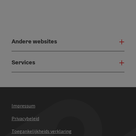
Andere websites
And
Services
Serv
Impressum
Privacybeleid
Toegankelijkheids verklaring