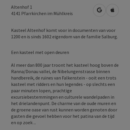
Altenhof 1
Openen in Go
Openen 
4141
Pfarrkirchen im Mühlkreis
Kasteel Altenhof komt voor in documenten van voor
1200 en is sinds 1602 eigendom van de familie Salburg.
Een kasteel met open deuren
Al meer dan 800 jaar troont het kasteel hoog boven de
Ranna/Donau vallei, de Nibelungenstrasse binnen
handbereik, de ruïnes van Falkenstein - ooit een trots
kasteel met ridders en hun legendes - op slechts een
paar minuten lopen, prachtige
excursiebestemmingen en culturele wandelpaden in
het drielandenpunt. De charme van de oude muren en
de groene oase van rust kunnen worden genoten door
gasten die gevoel hebben voor het patina van de tijd
en op zoek ...