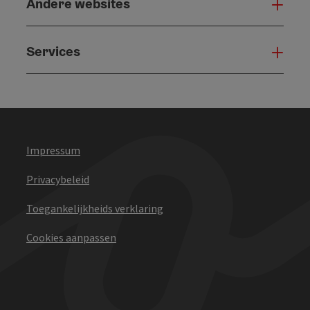
Andere websites
And
Services
Serv
Impressum
Privacybeleid
Toegankelijkheids verklaring
Cookies aanpassen