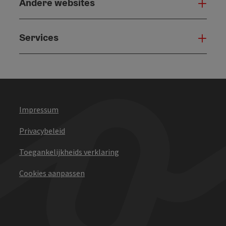
Andere websites
And
Services
Serv
Impressum
Privacybeleid
Toegankelijkheids verklaring
Cookies aanpassen