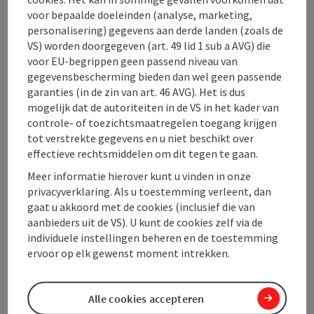
voor bepaalde doeleinden (analyse, marketing,
personalisering) gegevens aan derde landen (zoals de
Contact
VS) worden doorgegeven (art. 49 lid 1 sub a AVG) die
voor EU-begrippen geen passend niveau van
gegevensbescherming bieden dan wel geen passende
Openingstijden
garanties (in de zin van art. 46 AVG). Het is dus
mogelijk dat de autoriteiten in de VS in het kader van
controle- of toezichtsmaatregelen toegang krijgen
Ligging
tot verstrekte gegevens en u niet beschikt over
effectieve rechtsmiddelen om dit tegen te gaan.
Meer informatie hierover kunt u vinden in onze
Inrichting
privacyverklaring. Als u toestemming verleent, dan
gaat u akkoord met de cookies (inclusief die van
Prijs
aanbieders uit de VS). U kunt de cookies zelf via de
individuele instellingen beheren en de toestemming
ervoor op elk gewenst moment intrekken.
Geschiktheid
Alle cookies accepteren
Toegankelijkheid