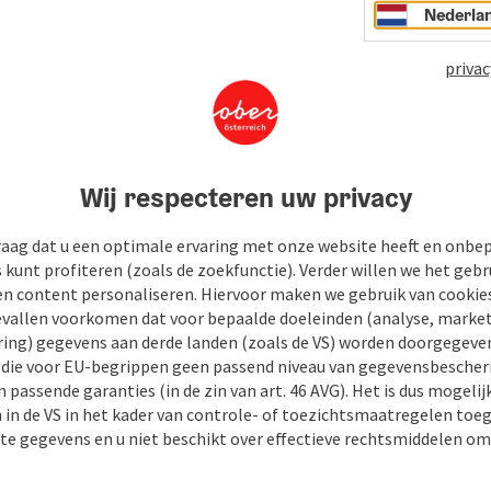
Nederla
privac
Wij respecteren uw privacy
raag dat u een optimale ervaring met onze website heeft en onbe
s kunt profiteren (zoals de zoekfunctie). Verder willen we het gebr
tot
en content personaliseren. Hiervoor maken we gebruik van cookies
allen voorkomen dat voor bepaalde doeleinden (analyse, market
06.08.2026
ing) gegevens aan derde landen (zoals de VS) worden doorgegeven 
) die voor EU-begrippen geen passend niveau van gegevensbesche
07.08.2026
 passende garanties (in de zin van art. 46 AVG). Het is dus mogelij
 in de VS in het kader van controle- of toezichtsmaatregelen toe
08.08.2026
kte gegevens en u niet beschikt over effectieve rechtsmiddelen om
13.08.2026