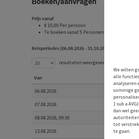
Boeken/aanvragen
Prijs vanaf
€ 10,00 Per persoon
Te boeken vanaf 5 Personen
Reisperiodes (06.08.2026 - 31.10.2026)
resultaten weergeven
We willen g
alle functie
Van
analyseren 
sommige gev
06.08.2026
personaliser
1 sub a AVG
07.08.2026
dan wel geen
autoriteiten
08.08.2026, 09:30
tot verstre
te gaan.
13.08.2026