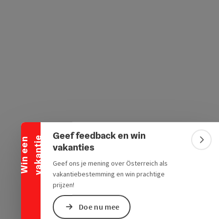
ogle Maps
in Apple Maps
Banner inklappen
Geef feedback en win
e
W
i
n
e
e
n
v
a
k
a
n
t
i
Bann
vakanties
Geef ons je mening over Österreich als
vakantiebestemming en win prachtige
prijzen!
Doe nu mee