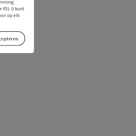
temming
e VS). U kunt
oor op elk
ccepteren