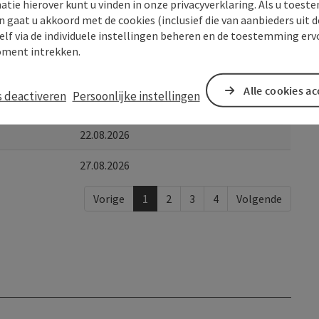
atie hierover kunt u vinden in onze privacyverklaring. Als u toes
14.08.2026
n gaat u akkoord met de cookies (inclusief die van aanbieders uit d
elf via de individuele instellingen beheren en de toestemming erv
15.08.2026
ment intrekken.
20.08.2026
Alle cookies a
s deactiveren
Persoonlijke instellingen
21.08.2026
22.08.2026
27.08.2026
Vorige
1
2
3
4
Volgende