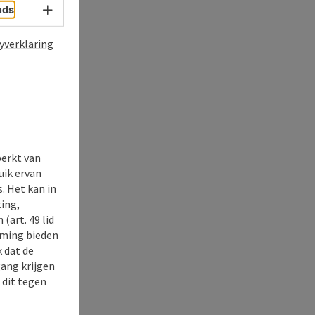
Taalkeuze - menu openen
nds
yverklaring
perkt van
uik ervan
. Het kan in
ing,
(art. 49 lid
rming bieden
k dat de
gang krijgen
 dit tegen