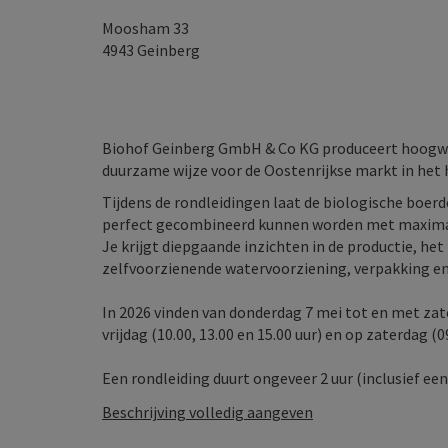
Moosham 33
4943
Geinberg
Biohof Geinberg GmbH & Co KG produceert hoogwaa
duurzame wijze voor de Oostenrijkse markt in het h
Tijdens de rondleidingen laat de biologische boerde
perfect gecombineerd kunnen worden met maximale
Je krijgt diepgaande inzichten in de productie, he
zelfvoorzienende watervoorziening, verpakking en
In 2026 vinden van donderdag 7 mei tot en met za
vrijdag (10.00, 13.00 en 15.00 uur) en op zaterdag (09
Een rondleiding duurt ongeveer 2 uur (inclusief een .
Beschrijving volledig aangeven