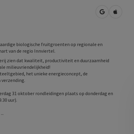
Openen in Go
Openen 
rdige biologische fruitgroenten op regionale en
art van de regio Innviertel.
rij zien dat kwaliteit, productiviteit en duurzaamheid
 milieuvriendelijkheid!
t teeltgebied, het unieke energieconcept, de
 verzending.
terdag 31 oktober rondleidingen plaats op donderdag en
.30 uur).
..