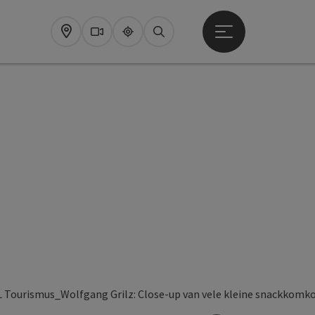
Startmenu openen
Map
Webcams
Upperguide
Zoeken