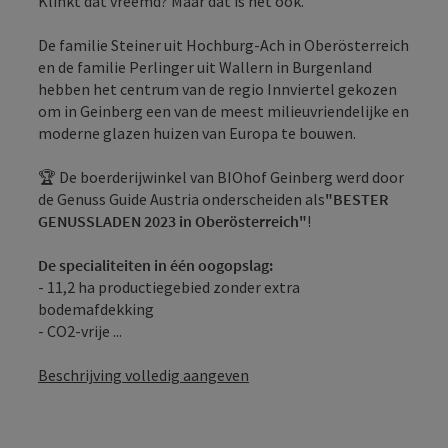
Klinkt dat vreemd? Maar dat is het ook.
De familie Steiner uit Hochburg-Ach in Oberösterreich
en de familie Perlinger uit Wallern in Burgenland
hebben het centrum van de regio Innviertel gekozen
om in Geinberg een van de meest milieuvriendelijke en
moderne glazen huizen van Europa te bouwen.
🏆 De boerderijwinkel van BIOhof Geinberg werd door
de Genuss Guide Austria onderscheiden als
"BESTER
GENUSSLADEN 2023 in Oberösterreich"
!
De specialiteiten in één oogopslag:
- 11,2 ha productiegebied zonder extra
bodemafdekking
- CO2-vrije ...
Beschrijving volledig aangeven