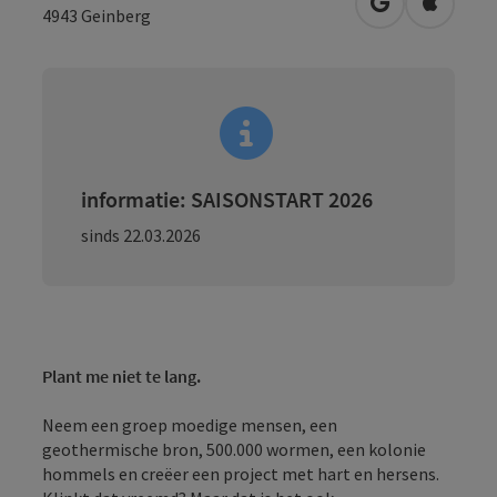
Openen in Go
Openen 
4943
Geinberg
informatie: SAISONSTART 2026
sinds 22.03.2026
Plant me niet te lang.
Neem een groep moedige mensen, een
geothermische bron, 500.000 wormen, een kolonie
hommels en creëer een project met hart en hersens.