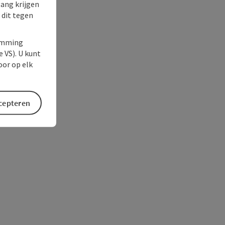
gang krijgen
 dit tegen
temming
e VS). U kunt
oor op elk
ccepteren