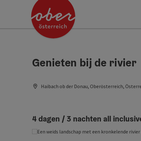
Accesskey
Accesskey
Accesskey
Accesskey
Accesskey
Accesskey
Accesskey
Accesskey
Inhoud
Navigatie
Paginabegin
Contact
Zoek
Impressum
Hoe deze website te gebruiken?
Startpagina
[4]
[0]
[3]
[1]
[5]
[7]
[2]
[6]
Genieten bij de rivier
Haibach ob der Donau, Oberösterreich, Österr
4 dagen / 3 nachten all inclus