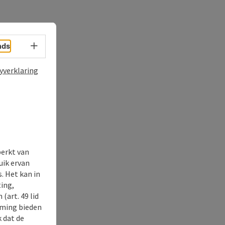
Taalkeuze - menu openen
nds
yverklaring
perkt van
uik ervan
. Het kan in
ing,
(art. 49 lid
rming bieden
k dat de