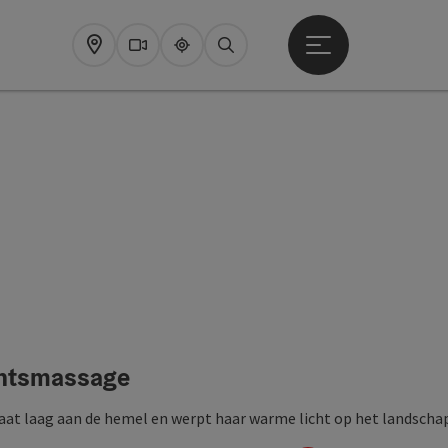
Startmenu openen
Map
Webcams
Upperguide
Zoeken
ichtsmassage