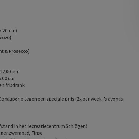
k 20min)
keuze)
cht & Prosecco)
 22.00 uur
6.00 uur
en frisdrank
Donauperle tegen een speciale prijs (2x per week, 's avonds
stand in het recreatiecentrum Schlögen)
innenzwembad, Finse