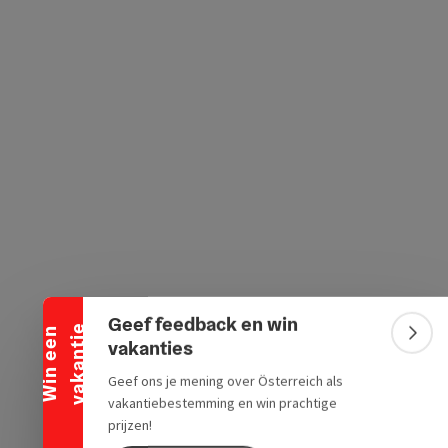
ogle Maps
in Apple Maps
Banner inklappen
Geef feedback en win
e
W
i
n
e
e
n
v
a
k
a
n
t
i
Bann
vakanties
Geef ons je mening over Österreich als
vakantiebestemming en win prachtige
prijzen!