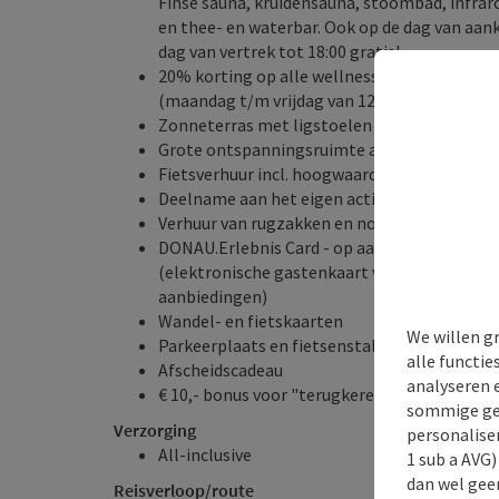
Finse sauna, kruidensauna, stoombad, infra
en thee- en waterbar. Ook op de dag van aan
dag van vertrek tot 18:00 gratis!
20% korting op alle wellnessbehandelingen
(maandag t/m vrijdag van 12:00 tot 15:00)
Zonneterras met ligstoelen en parasols
Grote ontspanningsruimte aan de Donau me
Fietsverhuur incl. hoogwaardige e-bikes tegen
Deelname aan het eigen activiteitenprogra
Verhuur van rugzakken en nordic-walking-s
DONAU.Erlebnis Card
- op aanvraag bij de re
(elektronische gastenkaart voor de Boven-O
aanbiedingen)
Wandel- en fietskaarten
We willen g
Parkeerplaats en fietsenstalling
alle functie
Afscheidscadeau
analyseren 
€ 10,- bonus voor "terugkerende gasten
sommige gev
Verzorging
personaliser
All-inclusive
1 sub a AVG
dan wel geen
Reisverloop/route