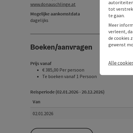
autoriteiten
www.donauschlinge.at
tot verstre
Mogelijke aankomstdata
te gaan.
dagelijks
Meer inform
verleent, da
de cookies z
gewenst mo
Boeken/aanvragen
Alle cookie
Prijs vanaf
€ 385,00 Per persoon
Te boeken vanaf 1 Persoon
Reisperiode (02.01.2026 - 20.12.2026)
Van
02.01.2026