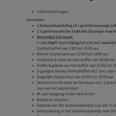
3 Overnachtingen
Prestaties
1 Relax behandeling of 1 gezichtsmassage (el
1 x gastronomische traktatie (ijscoupe naar 
November tot maart
+ Late Night Spa (vrijdag tot 22u incl. kaarsli
Ontbijtbuffet van 7.00 tot 10.00 uur
Kleine lunchsnack van 12.00 tot 14.00 uur
Frisdrank & thee van het buffet van 10.00 tot
Koffie & gebak van het buffet van 15.00 tot 1
5-gangen Donau themabuffet incl. bier, wijn 
Dagelijks happy hour van 16.00 tot 18.00 uur
Veerboottocht door de Donaulus incl. 1 glas 
van mei tot september)
W-Lan toegang in het hele hotel
Badjas en slippers
Gebruik van het buitenzwembad (op 250 m af
Ontspanning in het wellnessparadijs met b