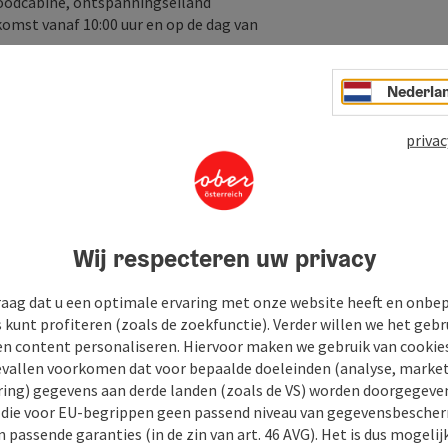
roodcabine, ontspanningseiland
komst vanaf 10:00 uur en op de dag van
Nederla
t strandstoelen en hangmatten
privac
 een speciale prijs
mma van het hotel
tokken
ceptie
ostenrijkse Donauregio met veel aantrekkelijke
Wij respecteren uw privacy
raag dat u een optimale ervaring met onze website heeft en onbe
s kunt profiteren (zoals de zoekfunctie). Verder willen we het gebr
en content personaliseren. Hiervoor maken we gebruik van cookies
allen voorkomen dat voor bepaalde doeleinden (analyse, market
ing) gegevens aan derde landen (zoals de VS) worden doorgegeven 
) die voor EU-begrippen geen passend niveau van gegevensbesche
 passende garanties (in de zin van art. 46 AVG). Het is dus mogelij