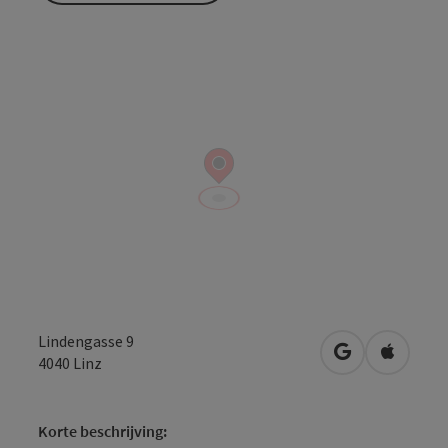
Lindengasse 9
Openen in Go
Openen 
4040
Linz
Korte beschrijving: