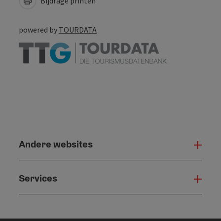
Bijdrage printen
powered by
TOURDATA
Andere websites
And
Services
Serv