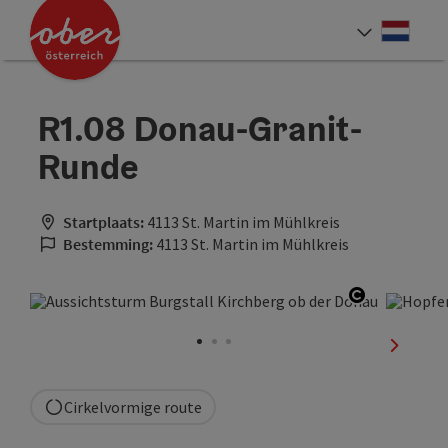
Accesskey
Accesskey
Accesskey
Accesskey
Accesskey
Accesskey
Accesskey
Accesskey
Inhoud
Navigatie
Paginabegin
Contact
Zoek
Impressum
Hoe deze website te gebruiken?
Startpagina
[4]
[0]
[3]
[1]
[5]
[7]
[2]
[6]
Neder
Taalke
R1.08 Donau-Granit-
Runde
Startplaats:
4113 St. Martin im Mühlkreis
Bestemming:
4113 St. Martin im Mühlkreis
Start Copy
nächste
Cirkelvormige route