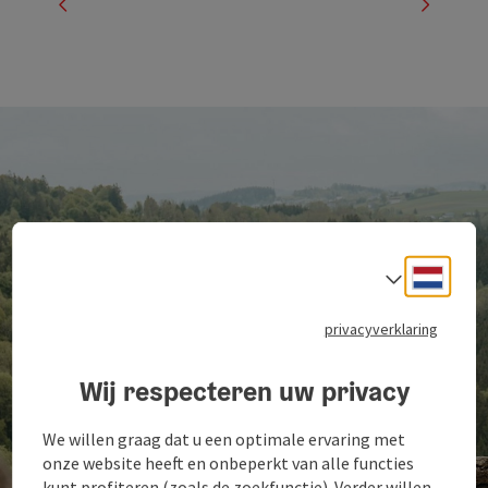
vorheriges Element
nächste
Neder
Taalke
privacyverklaring
Wij respecteren uw privacy
We willen graag dat u een optimale ervaring met
onze website heeft en onbeperkt van alle functies
kunt profiteren (zoals de zoekfunctie). Verder willen