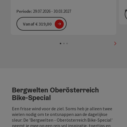
P
Periode:
29.07.2026 - 30.03.2027
Vanaf € 319,00
nächs
Bergwelten Oberösterreich
Bike-Special
Een frisse wind voor de ziel. Soms heb je alleen twee
wielen nodig om te ontsnappen aan de dagelijkse
sleur: De 'Bergwelten - Oberösterreich Bike-Special'
neemt je mee op een reis vol inspiratie, toertips en