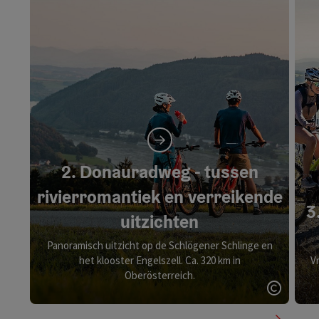
2. Donauradweg - tussen
rivierromantiek en verreikende
3
uitzichten
Panoramisch uitzicht op de Schlögener Schlinge en
het klooster Engelszell. Ca. 320 km in
Vr
Oberösterreich.
Start C
nächste