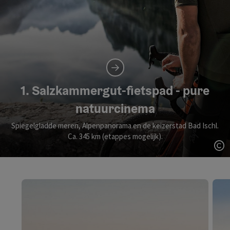
1. Salzkammergut-fietspad - pure
natuurcinema
Spiegelgladde meren, Alpenpanorama en de keizerstad Bad Ischl.
Ca. 345 km (etappes mogelijk).
St