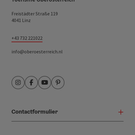
Freistädter Straße 119
4041 Linz
+43 732 221022
info@oberoesterreich.nl
Instagram
Facebook
YouTube
Pinterest
Contactformulier
Open