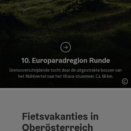
10. Europaradregion Runde
Grensoverschrijdende tocht door de uitgestrekte bossen van
het Mühlviertel naar het Vltava-stuwmeer. Ca. 66 km.
St
Fietsvakanties in
Oberösterreich