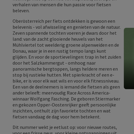
verhalen van mensen die hun passie voor fietsen
beleven.
Oberösterreich per fiets ontdekken is gewoon een
belevenis - vol afwisseling en genieten van de natuur.
Zeven spannende tochten voeren je dwars door het
land: van de zacht glooiende heuvels van het
Mühlviertel tot weelderig groene alpenweiden en de
Donau, waar je in een rustig tempo langs kunt
glijden. En voor de sportievelingen: trap in het zuiden
door het Salzkammergut - omhoog naar
panoramische bergtoppen, langs heldere meren en
stop bij rustieke hutten. Met spierkracht of een e-
bike, er is voor elk wat wils en voor elk fitnessniveau.
Een van de deelnemers is iemand die fietsen als geen
ander beleeft: meervoudig Race Across America-
winnaar Wolfgang Fasching. De geboren Stiermarker
en gekozen Opper-Oostenrijker geeft persoonlijke
inzichten, onthult zijn favoriete tochten en wat
fietsen vandaag de dag voor hem betekent.
Dit nummer wekt je eetlust op: voor nieuwe routes,
voor een frisse neus, voor kleine ontsnappingen uit