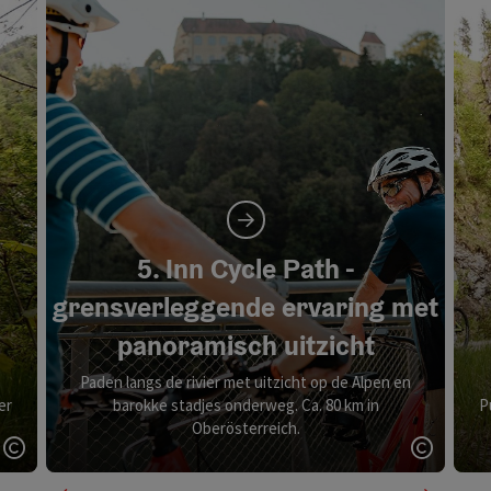
5. Inn Cycle Path -
grensverleggende ervaring met
panoramisch uitzicht
Paden langs de rivier met uitzicht op de Alpen en
er
barokke stadjes onderweg. Ca. 80 km in
P
Oberösterreich.
Start Copyright
Start C