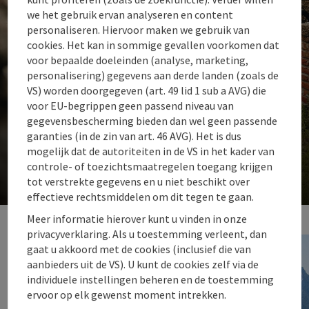
we het gebruik ervan analyseren en content
personaliseren. Hiervoor maken we gebruik van
cookies. Het kan in sommige gevallen voorkomen dat
voor bepaalde doeleinden (analyse, marketing,
personalisering) gegevens aan derde landen (zoals de
VS) worden doorgegeven (art. 49 lid 1 sub a AVG) die
voor EU-begrippen geen passend niveau van
gegevensbescherming bieden dan wel geen passende
7. Donau-Granit-Runde
garanties (in de zin van art. 46 AVG). Het is dus
mogelijk dat de autoriteiten in de VS in het kader van
Een bergachtige fietstocht vanuit de Boven-Donauvallei naar het
controle- of toezichtsmaatregelen toegang krijgen
heuvelachtige Mühlviertel granieten hoogland. 37 km.
tot verstrekte gegevens en u niet beschikt over
effectieve rechtsmiddelen om dit tegen te gaan.
St
Meer informatie hierover kunt u vinden in onze
privacyverklaring. Als u toestemming verleent, dan
gaat u akkoord met de cookies (inclusief die van
aanbieders uit de VS). U kunt de cookies zelf via de
individuele instellingen beheren en de toestemming
ervoor op elk gewenst moment intrekken.