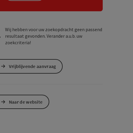
ogle Maps
in Apple Maps
Wij hebben voor uw zoekopdracht geen passend
resultaat gevonden. Verander a.u.b. uw
zoekcriteria!
Vrijblijvende aanvraag
Naar de website