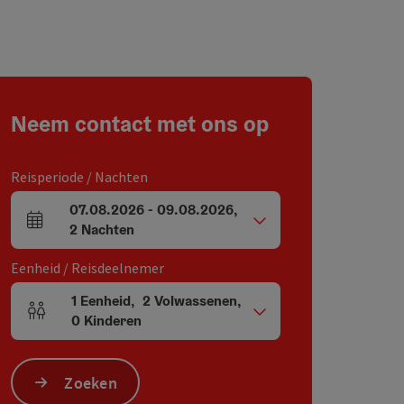
Neem contact met ons op
Reisperiode / Nachten
07.08.2026
-
09.08.2026
,
Velden voor aankomst en vertrek
2
Nachten
Eenheid / Reisdeelnemer
1
Eenheid
,
2
Volwassenen
,
Aantal eenheden en persoonsvelden
0
Kinderen
Zoeken