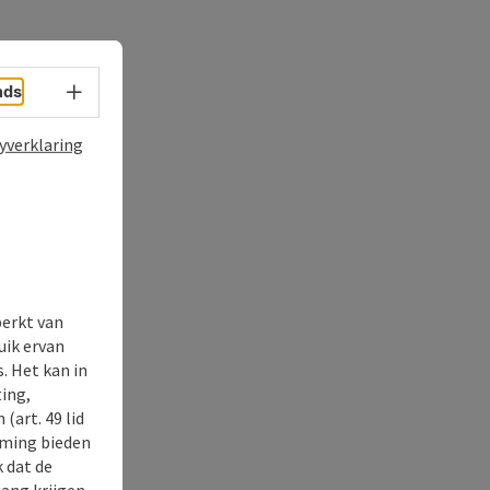
Taalkeuze - menu openen
nds
yverklaring
perkt van
uik ervan
. Het kan in
ing,
(art. 49 lid
rming bieden
k dat de
gang krijgen