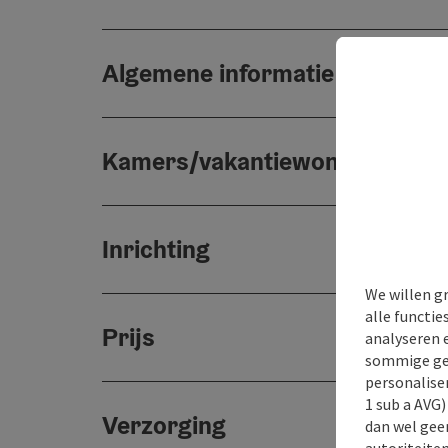
Algemene informatie
Kamers/vakantiewoningen
Inrichting
We willen g
alle functie
Prijs
analyseren 
sommige gev
personaliser
1 sub a AVG
Verzorging
dan wel geen
autoriteiten