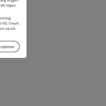
 dit tegen
temming
e VS). U kunt
oor op elk
ccepteren