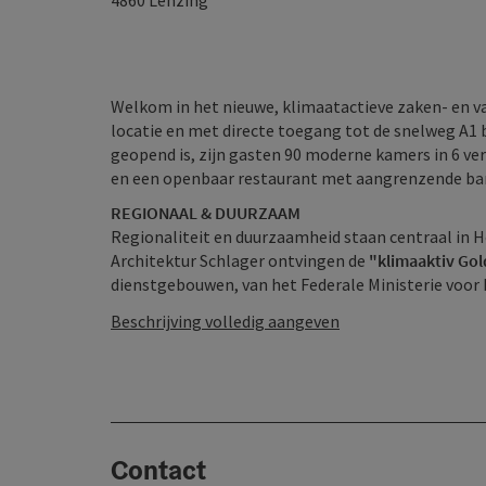
4860
Lenzing
Welkom in het nieuwe, klimaatactieve zaken- en va
locatie en met directe toegang tot de snelweg A1 b
geopend is, zijn gasten 90 moderne kamers in 6 ve
en een openbaar restaurant met aangrenzende bar
REGIONAAL & DUURZAAM
Regionaliteit en duurzaamheid staan centraal in 
Architektur Schlager ontvingen de
"klimaaktiv Gol
dienstgebouwen, van het Federale Ministerie voor Mi
Beschrijving volledig aangeven
Contact