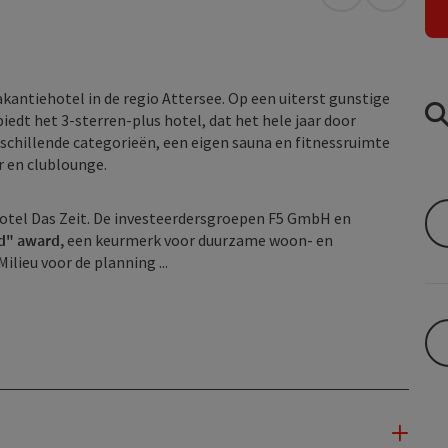
Openen in Go
Openen 
kantiehotel in de regio Attersee. Op een uiterst gunstige
iedt het 3-sterren-plus hotel, dat het hele jaar door
rschillende categorieën, een eigen sauna en fitnessruimte
 en clublounge.
Hotel Das Zeit. De investeerdersgroepen F5 GmbH en
d" award,
een keurmerk voor duurzame woon- en
lieu voor de planning ...