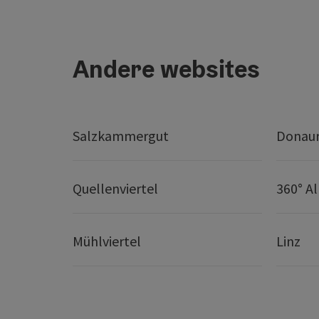
Andere websites
Salzkammergut
Donaur
Quellenviertel
360° A
Mühlviertel
Linz