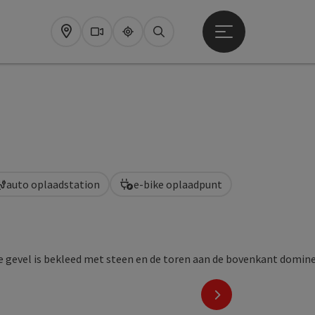
Startmenu openen
Map
Webcams
Upperguide
Zoeken
auto oplaadstation
e-bike oplaadpunt
nächstes Element