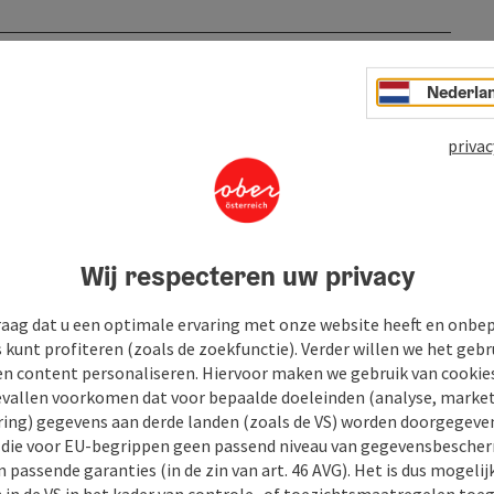
Nederla
privac
Wij respecteren uw privacy
raag dat u een optimale ervaring met onze website heeft en onbe
s kunt profiteren (zoals de zoekfunctie). Verder willen we het gebr
en content personaliseren. Hiervoor maken we gebruik van cookies
allen voorkomen dat voor bepaalde doeleinden (analyse, market
ing) gegevens aan derde landen (zoals de VS) worden doorgegeven 
) die voor EU-begrippen geen passend niveau van gegevensbesche
 passende garanties (in de zin van art. 46 AVG). Het is dus mogelij
 in de VS in het kader van controle- of toezichtsmaatregelen toe