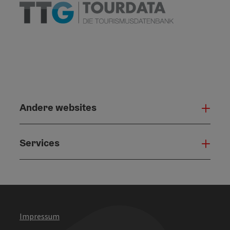
Andere websites
And
Services
Serv
Impressum