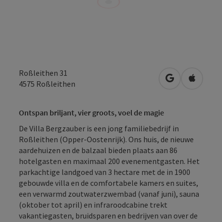
Roßleithen 31
Openen in Go
Openen 
4575
Roßleithen
Ontspan briljant, vier groots, voel de magie
De Villa Bergzauber is een jong familiebedrijf in
Roßleithen (Opper-Oostenrijk). Ons huis, de nieuwe
aardehuizen en de balzaal bieden plaats aan 86
hotelgasten en maximaal 200 evenementgasten. Het
parkachtige landgoed van 3 hectare met de in 1900
gebouwde villa en de comfortabele kamers en suites,
een verwarmd zoutwaterzwembad (vanaf juni), sauna
(oktober tot april) en infraroodcabine trekt
vakantiegasten, bruidsparen en bedrijven van over de