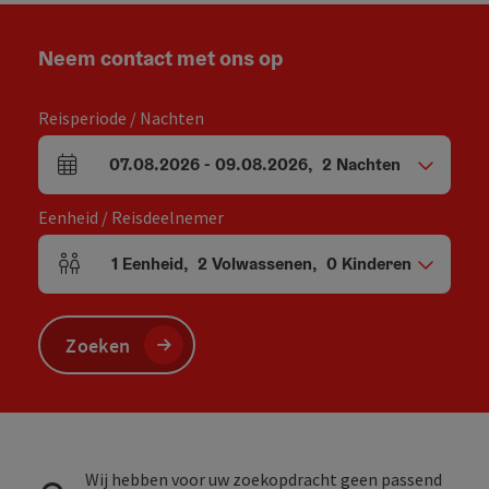
Neem contact met ons op
Reisperiode / Nachten
07.08.2026
-
09.08.2026
,
2
Nachten
Velden voor aankomst en vertrek
Eenheid / Reisdeelnemer
1
Eenheid
,
2
Volwassenen
,
0
Kinderen
Aantal eenheden en persoonsvelden
Zoeken
Wij hebben voor uw zoekopdracht geen passend