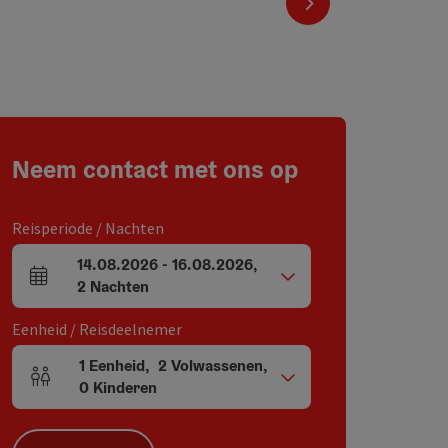
nächstes Element
Neem contact met ons op
Reisperiode / Nachten
14.08.2026
-
16.08.2026
,
Velden voor aankomst en vertrek
2
Nachten
Eenheid / Reisdeelnemer
1
Eenheid
,
2
Volwassenen
,
Aantal eenheden en persoonsvelden
0
Kinderen