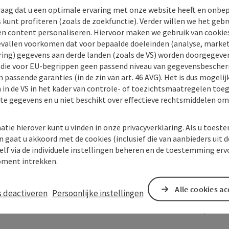
raag dat u een optimale ervaring met onze website heeft en onbe
s kunt profiteren (zoals de zoekfunctie). Verder willen we het gebr
en content personaliseren. Hiervoor maken we gebruik van cookies
allen voorkomen dat voor bepaalde doeleinden (analyse, market
ing) gegevens aan derde landen (zoals de VS) worden doorgegeven 
) die voor EU-begrippen geen passend niveau van gegevensbesche
 passende garanties (in de zin van art. 46 AVG). Het is dus mogelij
 in de VS in het kader van controle- of toezichtsmaatregelen toe
kte gegevens en u niet beschikt over effectieve rechtsmiddelen om
atie hierover kunt u vinden in onze privacyverklaring. Als u toes
n gaat u akkoord met de cookies (inclusief die van aanbieders uit d
elf via de individuele instellingen beheren en de toestemming erv
ment intrekken.
Alle cookies a
s deactiveren
Persoonlijke instellingen