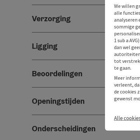
We willen g
alle functie
Verzorging
analyseren 
sommige gev
personaliser
1 sub a AVG
Ligging
dan wel geen
autoriteiten
tot verstre
te gaan.
Beoordelingen
Meer inform
verleent, da
de cookies z
gewenst mo
Openingstijden
Alle cookie
Onderscheidingen