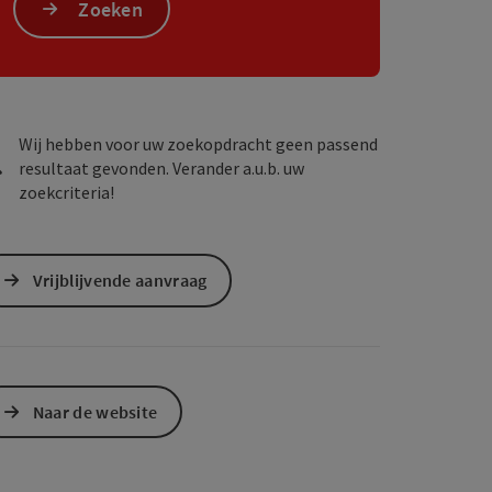
Zoeken
ogle Maps
in Apple Maps
Wij hebben voor uw zoekopdracht geen passend
resultaat gevonden. Verander a.u.b. uw
zoekcriteria!
Vrijblijvende aanvraag
Naar de website