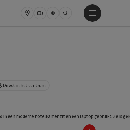
Startmenu openen
Map
Webcams
Upperguide
Zoeken
Direct in het centrum