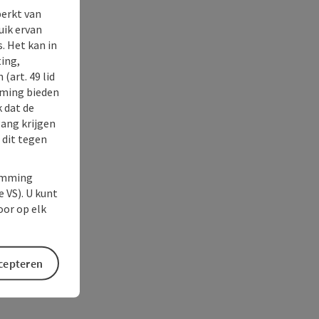
perkt van
uik ervan
. Het kan in
ing,
(art. 49 lid
rming bieden
k dat de
gang krijgen
 dit tegen
temming
e VS). U kunt
oor op elk
ccepteren