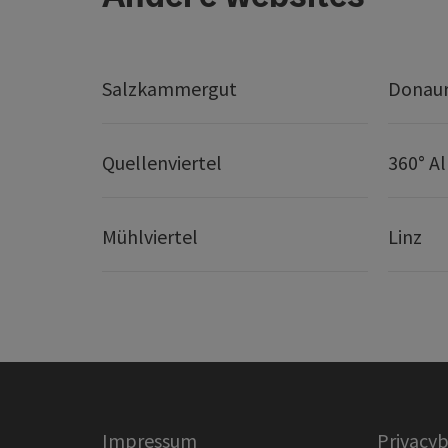
Salzkammergut
Donaur
Quellenviertel
360° A
Mühlviertel
Linz
Impressum
Privacyb