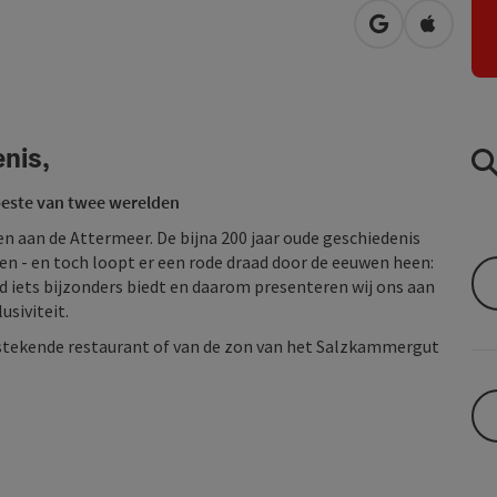
Openen in Go
Openen 
nis,
 beste van twee werelden
en aan de Attermeer. De bijna 200 jaar oude
geschiedenis
 - en toch loopt er een rode draad door de eeuwen heen:
jd iets bijzonders biedt en daarom presenteren wij ons aan
usiviteit.
uitstekende restaurant of van de zon van het Salzkammergut