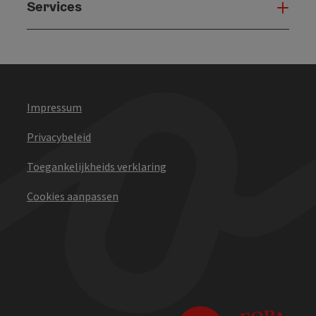
Services
Serv
Impressum
Privacybeleid
Toegankelijkheids verklaring
Cookies aanpassen