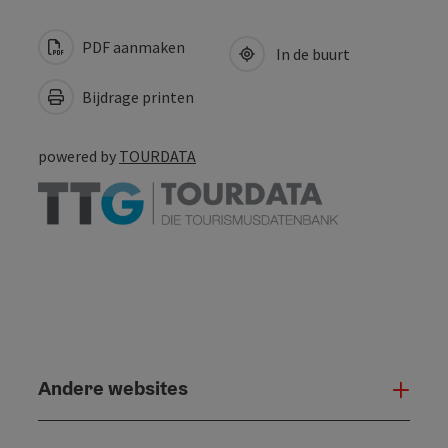
PDF aanmaken
In de buurt
Bijdrage printen
powered by
TOURDATA
Andere websites
And