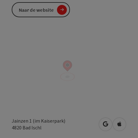
Naar de website
Jainzen 1 (im Kaiserpark)
Openen in Go
Openen 
4820
Bad Ischl