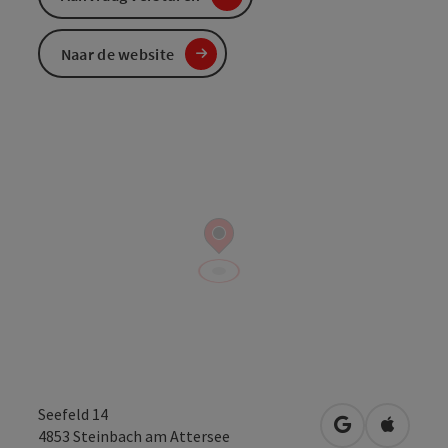
Naar de website
Seefeld 14
Openen in Go
Openen 
4853
Steinbach am Attersee