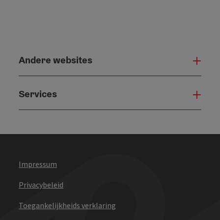
Andere websites
And
Services
Serv
Impressum
Privacybeleid
Toegankelijkheids verklaring