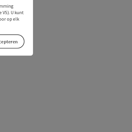
temming
e VS). U kunt
oor op elk
ccepteren