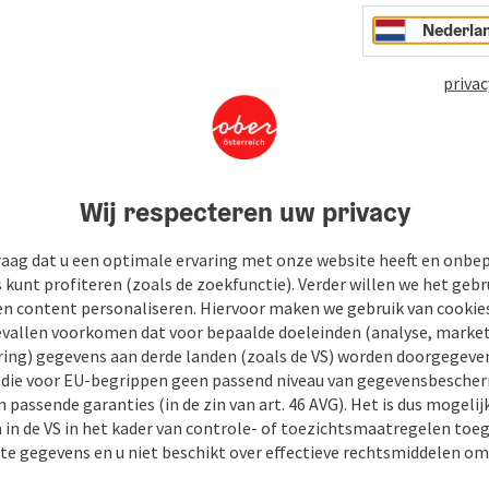
tot
Nederla
06.08.2026
privac
06.08.2026
07.08.2026
07.08.2026
Wij respecteren uw privacy
08.08.2026
raag dat u een optimale ervaring met onze website heeft en onbe
s kunt profiteren (zoals de zoekfunctie). Verder willen we het gebr
08.08.2026
en content personaliseren. Hiervoor maken we gebruik van cookies
allen voorkomen dat voor bepaalde doeleinden (analyse, market
09.08.2026
ing) gegevens aan derde landen (zoals de VS) worden doorgegeven 
) die voor EU-begrippen geen passend niveau van gegevensbesche
09.08.2026
 passende garanties (in de zin van art. 46 AVG). Het is dus mogelij
 in de VS in het kader van controle- of toezichtsmaatregelen toe
10.08.2026
kte gegevens en u niet beschikt over effectieve rechtsmiddelen om
10.08.2026