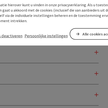
atie hierover kunt u vinden in onze privacyverklaring. Als u toes
Vorige
1
2
3
4
5
…
83
Volgende
n gaat u akkoord met de cookies (inclusief die van aanbieders uit d
elf via de individuele instellingen beheren en de toestemming erv
ment intrekken.
Alle cookies a
s deactiveren
Persoonlijke instellingen