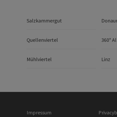
Salzkammergut
Donaur
Quellenviertel
360° A
Mühlviertel
Linz
Impressum
Privacyb