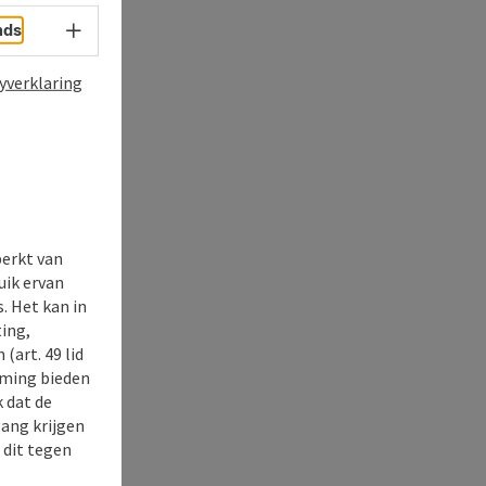
Taalkeuze - menu openen
nds
yverklaring
perkt van
uik ervan
. Het kan in
ing,
(art. 49 lid
rming bieden
k dat de
gang krijgen
 dit tegen