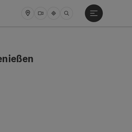
Startmenu openen
Map
Webcams
Upperguide
Zoeken
enießen
pyright