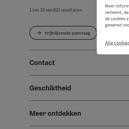
Meer inform
1 tot 10 van 821 resultaten
verleent, da
de cookies z
gewenst mo
Vrijblijvende aanvraag
Alle cookie
Contact
Geschiktheid
Meer ontdekken