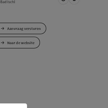
Openen in Google Maps
Openen in Apple M
0
Bad Ischl
Aanvraag versturen
Naar de website