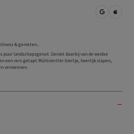
Openen in Go
Openen 
llness & genieten...
is puur landschapsgenot. Geniet daarbij van de weidse
en een vers getapt Mühlviertler biertje, heerlijk slapen,
ten verwennen.