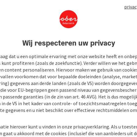
privac
Wij respecteren uw privacy
raag dat u een optimale ervaring met onze website heeft en onbe
s kunt profiteren (zoals de zoekfunctie). Verder willen we het gebr
en content personaliseren. Hiervoor maken we gebruik van cookies
allen voorkomen dat voor bepaalde doeleinden (analyse, market
tot
ing) gegevens aan derde landen (zoals de VS) worden doorgegeven 
) die voor EU-begrippen geen passend niveau van gegevensbesche
06.08.2026, 11:00
 passende garanties (in de zin van art. 46 AVG). Het is dus mogelij
 in de VS in het kader van controle- of toezichtsmaatregelen toe
07.08.2026, 11:00
kte gegevens en u niet beschikt over effectieve rechtsmiddelen om
08.08.2026, 11:00
atie hierover kunt u vinden in onze privacyverklaring. Als u toes
09.08.2026, 11:00
n gaat u akkoord met de cookies (inclusief die van aanbieders uit d