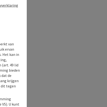
yverklaring
perkt van
uik ervan
. Het kan in
ing,
(art. 49 lid
rming bieden
k dat de
gang krijgen
 dit tegen
temming
e VS). U kunt