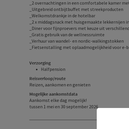
_2 overnachtingen in een comfortabele kamer me
_Uitgebreid ontbijtbuffet met streekproducten
_Welkomstdrankje in de hotelbar
_2 x middagsnack met huisgemaakte lekkernijen in
_Diner voor fijnproevers met keuze uit verschillen
_Gratis gebruik van de wellnessruimte
_Verhuur van wandel- en nordic-walkingstokken
_Fietsenstalling met oplaadmogelijkheid voor e-b
Verzorging
Halfpension
Reisverloop/route
Reizen, aankomen en genieten
Mogelijke aankomstdata
Aankomst elke dag mogelijk!
tussen 1 mei en 30 september 2026