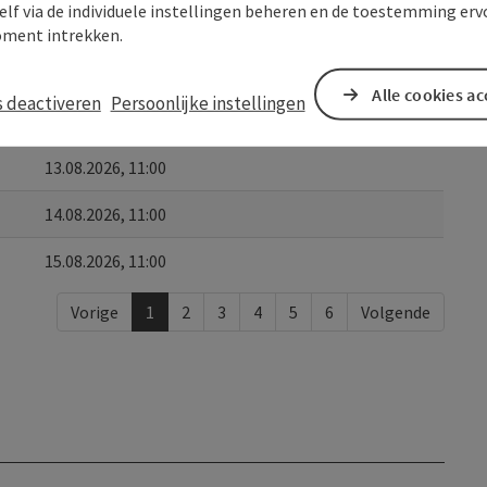
elf via de individuele instellingen beheren en de toestemming erv
10.08.2026, 11:00
ment intrekken.
11.08.2026, 11:00
Alle cookies a
s deactiveren
Persoonlijke instellingen
12.08.2026, 11:00
13.08.2026, 11:00
14.08.2026, 11:00
15.08.2026, 11:00
Vorige
1
2
3
4
5
6
Volgende