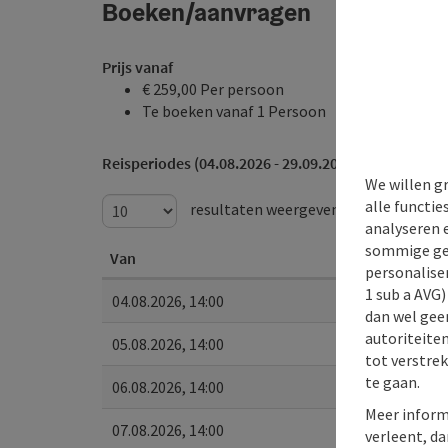
Boeken/aanvragen
Prijs vanaf
€ 259,00 Per persoon
Te boeken vanaf 1 Persoon
Reisperiodes (04.08.2026 - 29.09.2026)
We willen g
alle functie
resultaten weergeven
analyseren 
sommige gev
Van
personaliser
1 sub a AVG
04.08.2026, 14:00
dan wel geen
autoriteiten
05.08.2026, 14:00
tot verstre
te gaan.
06.08.2026, 14:00
Meer inform
07.08.2026, 14:00
verleent, da