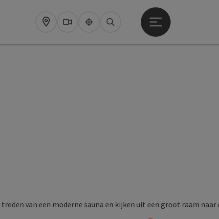
Startmenu openen
Map
Webcams
Upperguide
Zoeken