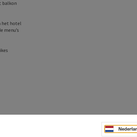
t balkon
 het hotel
de menu’s
ikes
Nederla