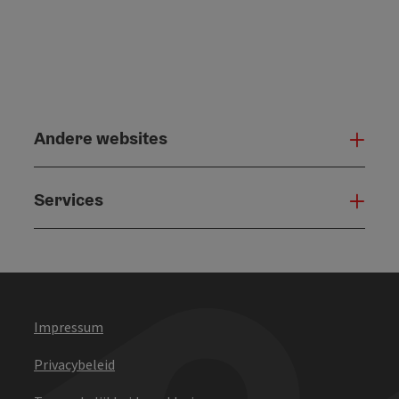
Andere websites
And
Services
Serv
Impressum
Privacybeleid