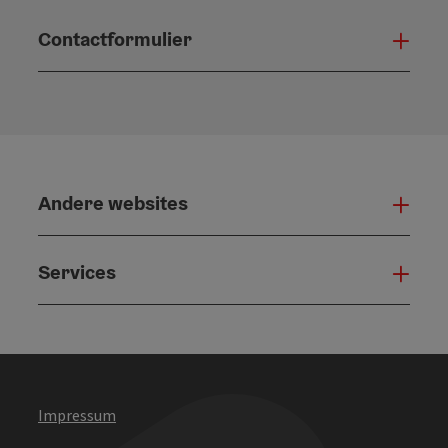
Contactformulier
Open
Andere websites
And
Services
Serv
Impressum