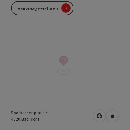
Aanvraag versturen
Sparkassenplatz 5
Openen in Go
Openen 
4820
Bad Ischl