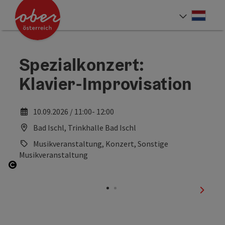
Accesskey
Accesskey
Accesskey
Accesskey
Accesskey
Accesskey
Accesskey
Accesskey
Inhoud
Navigatie
Paginabegin
Contact
Zoek
Impressum
Hoe deze website te gebruiken?
Startpagina
[4]
[0]
[3]
[1]
[5]
[7]
[2]
[6]
Neder
Taalke
Spezialkonzert:
Klavier-Improvisation
10.09.2026 / 11:00- 12:00
Bad Ischl, Trinkhalle Bad Ischl
Musikveranstaltung, Konzert, Sonstige
Musikveranstaltung
Start Copyright
nächst