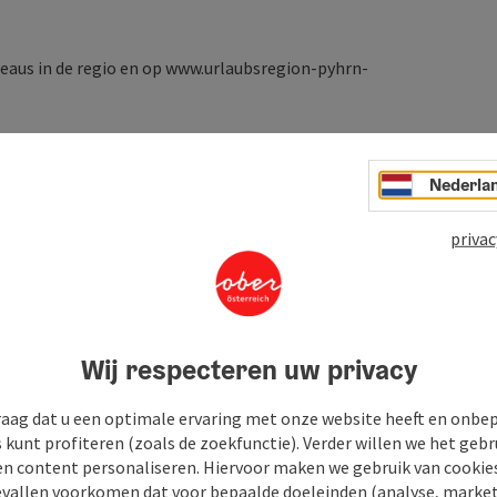
reaus in de regio en op
www.urlaubsregion-pyhrn-
Nederla
privac
Wij respecteren uw privacy
raag dat u een optimale ervaring met onze website heeft en onbe
s kunt profiteren (zoals de zoekfunctie). Verder willen we het gebr
en content personaliseren. Hiervoor maken we gebruik van cookies
allen voorkomen dat voor bepaalde doeleinden (analyse, market