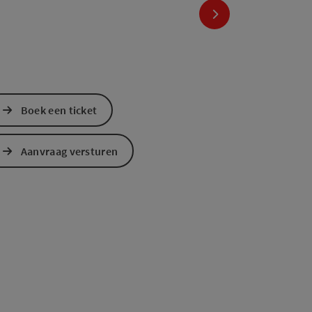
nächstes Element
Boek een ticket
Aanvraag versturen