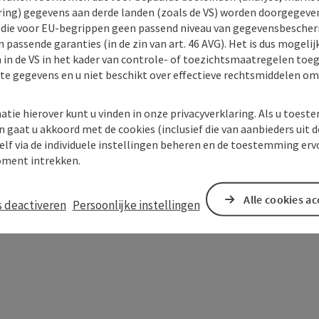
ing) gegevens aan derde landen (zoals de VS) worden doorgegeven 
) die voor EU-begrippen geen passend niveau van gegevensbesche
 passende garanties (in de zin van art. 46 AVG). Het is dus mogelij
 in de VS in het kader van controle- of toezichtsmaatregelen toe
kte gegevens en u niet beschikt over effectieve rechtsmiddelen om
atie hierover kunt u vinden in onze privacyverklaring. Als u toes
n gaat u akkoord met de cookies (inclusief die van aanbieders uit d
elf via de individuele instellingen beheren en de toestemming erv
ment intrekken.
Alle cookies a
s deactiveren
Persoonlijke instellingen
In de buurt