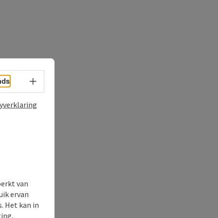
Taalkeuze - menu openen
nds
yverklaring
perkt van
uik ervan
. Het kan in
ing,