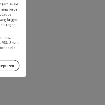
(art. 49 lid
rming bieden
k dat de
gang krijgen
 dit tegen
temming
e VS). U kunt
oor op elk
ccepteren