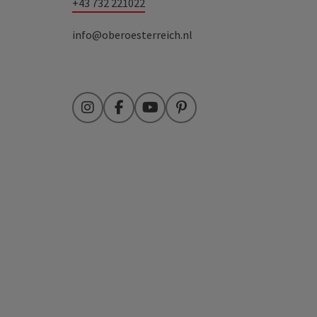
+43 732 221022
info@oberoesterreich.nl
Instagram
Facebook
YouTube
Pinterest