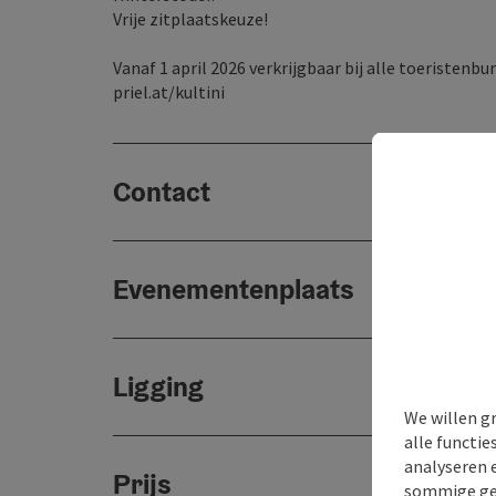
Vrije zitplaatskeuze!
Vanaf 1 april 2026 verkrijgbaar bij alle toeristenbu
priel.at/kultini
Contact
Evenementenplaats
Ligging
We willen g
alle functie
analyseren 
Prijs
sommige gev