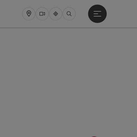
Startmenu openen
Map
Webcams
Upperguide
Zoeken