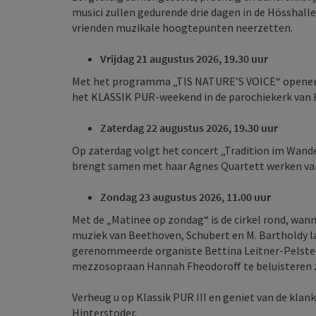
musici zullen gedurende drie dagen in de Hösshall
vrienden muzikale hoogtepunten neerzetten.
Vrijdag 21 augustus 2026, 19.30 uur
Met het programma „TIS NATURE’S VOICE“ openen 
het KLASSIK PUR-weekend in de parochiekerk van
Zaterdag 22 augustus 2026, 19.30 uur
Op zaterdag volgt het concert „Tradition im Wandel
brengt samen met haar Agnes Quartett werken van 
Zondag 23 augustus 2026, 11.00 uur
Met de „Matinee op zondag“ is de cirkel rond, wann
muziek van Beethoven, Schubert en M. Bartholdy la
gerenommeerde organiste Bettina Leitner-Pelster
mezzosopraan Hannah Fheodoroff te beluisteren z
Verheug u op Klassik PUR III en geniet van de klan
Hinterstoder.