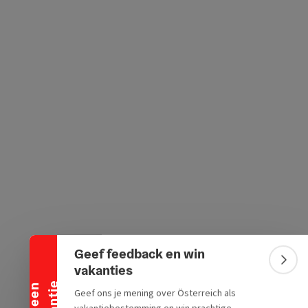
ogle Maps
in Apple Maps
Banner inklappen
Geef feedback en win
Bann
vakanties
Geef ons je mening over Österreich als
vakantiebestemming en win prachtige