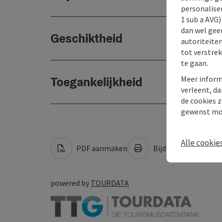
personaliser
1 sub a AVG
dan wel geen
Geschiktheid
autoriteiten
tot verstre
te gaan.
Meer inform
Toegankelijkheid
verleent, da
de cookies z
gewenst mo
Alle cookie
PDF aanmaken
Bijdrage printen
powered by
TOURDATA