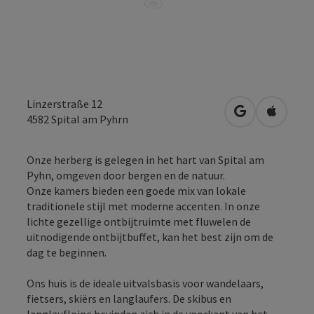
Linzerstraße 12
Openen in Go
Openen 
4582
Spital am Pyhrn
Onze herberg is gelegen in het hart van Spital am
Pyhn, omgeven door bergen en de natuur.
Onze kamers bieden een goede mix van lokale
traditionele stijl met moderne accenten. In onze
lichte gezellige ontbijtruimte met fluwelen de
uitnodigende ontbijtbuffet, kan het best zijn om de
dag te beginnen.
Ons huis is de ideale uitvalsbasis voor wandelaars,
fietsers, skiërs en langlaufers. De skibus en
langlaufloipe bevinden zich in de voorkant van het