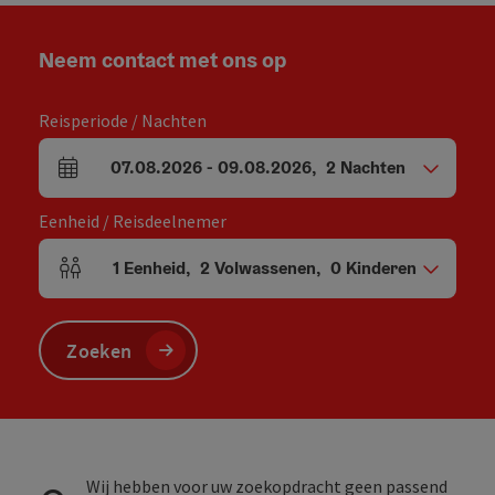
Neem contact met ons op
Reisperiode / Nachten
07.08.2026
-
09.08.2026
,
2
Nachten
Velden voor aankomst en vertrek
Eenheid / Reisdeelnemer
1
Eenheid
,
2
Volwassenen
,
0
Kinderen
Aantal eenheden en persoonsvelden
Zoeken
Wij hebben voor uw zoekopdracht geen passend