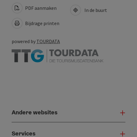
PDF aanmaken
In de buurt
Bijdrage printen
powered by
TOURDATA
Andere websites
And
Services
Serv