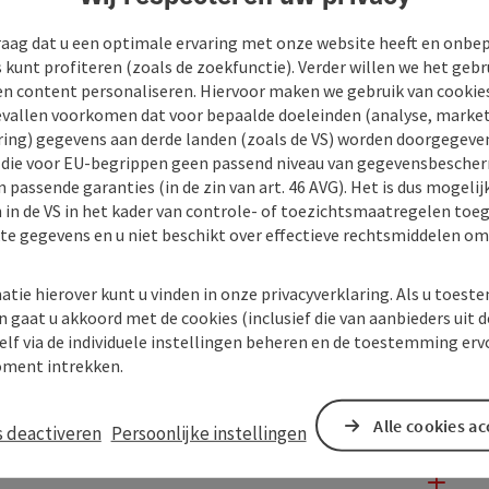
raag dat u een optimale ervaring met onze website heeft en onbe
s kunt profiteren (zoals de zoekfunctie). Verder willen we het gebr
en content personaliseren. Hiervoor maken we gebruik van cookies
allen voorkomen dat voor bepaalde doeleinden (analyse, market
ing) gegevens aan derde landen (zoals de VS) worden doorgegeven 
) die voor EU-begrippen geen passend niveau van gegevensbesche
 passende garanties (in de zin van art. 46 AVG). Het is dus mogelij
 in de VS in het kader van controle- of toezichtsmaatregelen toe
kte gegevens en u niet beschikt over effectieve rechtsmiddelen om
atie hierover kunt u vinden in onze privacyverklaring. Als u toes
n gaat u akkoord met de cookies (inclusief die van aanbieders uit d
elf via de individuele instellingen beheren en de toestemming erv
ment intrekken.
Alle cookies a
s deactiveren
Persoonlijke instellingen