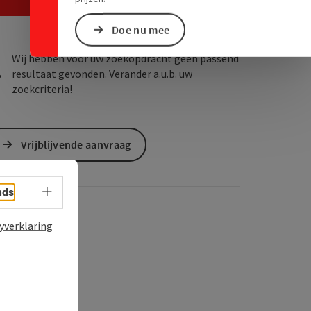
Doe nu mee
Wij hebben voor uw zoekopdracht geen passend
resultaat gevonden. Verander a.u.b. uw
zoekcriteria!
Vrijblijvende aanvraag
Taalkeuze - menu openen
nds
yverklaring