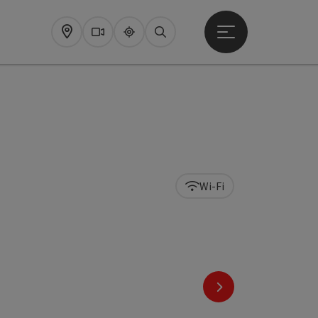
Startmenu openen
Map
Webcams
Upperguide
Zoeken
Wi-Fi
nächstes Element