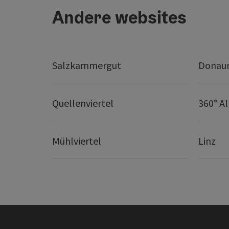
Andere websites
Salzkammergut
Donaur
Quellenviertel
360° A
Mühlviertel
Linz