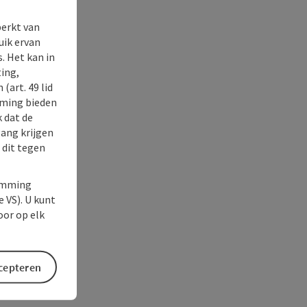
perkt van
uik ervan
. Het kan in
ing,
(art. 49 lid
rming bieden
k dat de
gang krijgen
 dit tegen
temming
e VS). U kunt
oor op elk
ccepteren