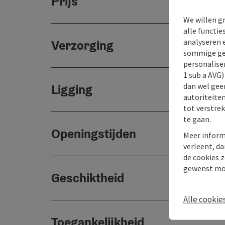
Prijs
We willen g
alle functie
analyseren 
Verzorging
sommige gev
personaliser
1 sub a AVG
dan wel geen
Ligging
autoriteiten
tot verstre
te gaan.
Openingstijden
Meer inform
verleent, da
de cookies z
gewenst mo
Geschiktheid
Alle cookie
Toegankelijkheid