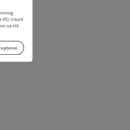
temming
e VS). U kunt
oor op elk
ccepteren