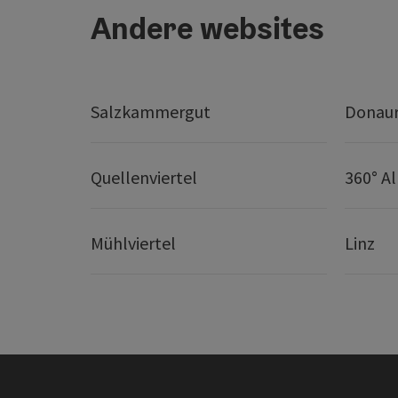
Andere websites
Salzkammergut
Donaur
Quellenviertel
360° A
Mühlviertel
Linz