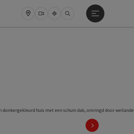
Startmenu openen
Map
Webcams
Upperguide
Zoeken
nächstes Element