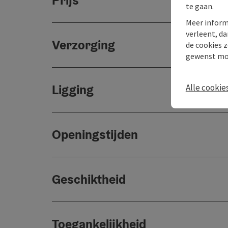
Prijs
te gaan.
Meer inform
verleent, da
Verzorging
de cookies z
gewenst mo
Ligging
Alle cookie
Openingstijden
Geschiktheid
Toegankelijkheid