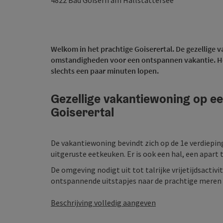
4822
Bad Goisern am Hallstättersee
Welkom in het prachtige Goiserertal. De gezellige v
omstandigheden voor een ontspannen vakantie. H
slechts een paar minuten lopen.
Gezellige vakantiewoning op een
Goiserertal
De vakantiewoning bevindt zich op de 1e verdiepin
uitgeruste eetkeuken. Er is ook een hal, een apart 
De omgeving nodigt uit tot talrijke vrijetijdsacti
ontspannende uitstapjes naar de prachtige meren in d
Beschrijving volledig aangeven