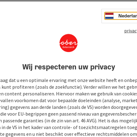
Nederla
privac
Wij respecteren uw privacy
raag dat u een optimale ervaring met onze website heeft en onbe
s kunt profiteren (zoals de zoekfunctie). Verder willen we het gebr
en content personaliseren. Hiervoor maken we gebruik van cookies
allen voorkomen dat voor bepaalde doeleinden (analyse, market
ing) gegevens aan derde landen (zoals de VS) worden doorgegeven 
) die voor EU-begrippen geen passend niveau van gegevensbesche
 passende garanties (in de zin van art. 46 AVG). Het is dus mogelij
 in de VS in het kader van controle- of toezichtsmaatregelen toe
kte gegevens en u niet beschikt over effectieve rechtsmiddelen om