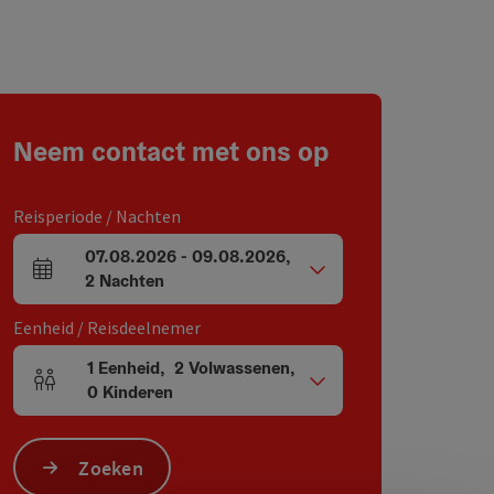
Neem contact met ons op
Reisperiode / Nachten
07.08.2026
-
09.08.2026
,
Velden voor aankomst en vertrek
2
Nachten
Eenheid / Reisdeelnemer
1
Eenheid
,
2
Volwassenen
,
Aantal eenheden en persoonsvelden
0
Kinderen
Zoeken