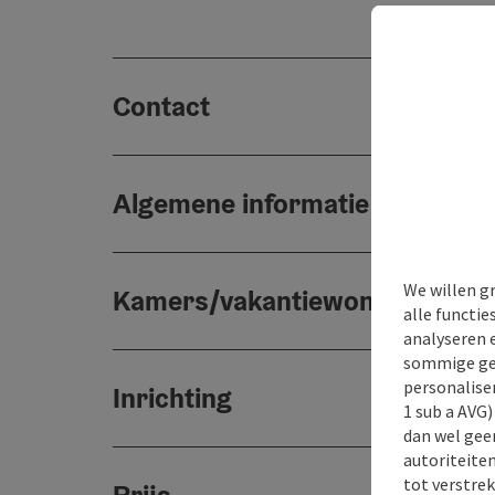
Contact
Algemene informatie
We willen g
Kamers/vakantiewoningen
alle functie
analyseren 
sommige gev
personaliser
Inrichting
1 sub a AVG
dan wel geen
autoriteiten
tot verstre