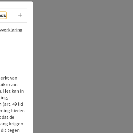
Taalkeuze - menu openen
nds
yverklaring
perkt van
uik ervan
. Het kan in
ing,
(art. 49 lid
rming bieden
k dat de
gang krijgen
 dit tegen