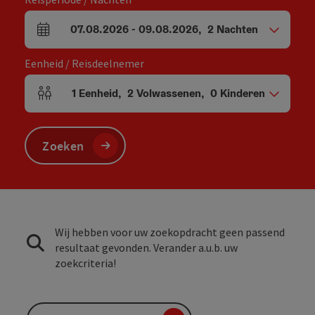
07.08.2026
-
09.08.2026
,
2
Nachten
Velden voor aankomst en vertrek
Eenheid / Reisdeelnemer
1
Eenheid
,
2
Volwassenen
,
0
Kinderen
Aantal eenheden en persoonsvelden
Zoeken
Wij hebben voor uw zoekopdracht geen passend
resultaat gevonden. Verander a.u.b. uw
zoekcriteria!