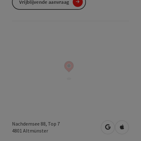
Vrijblijvende aanvraag
Nachdemsee 88, Top 7
Openen in Go
Openen 
4801
Altmünster