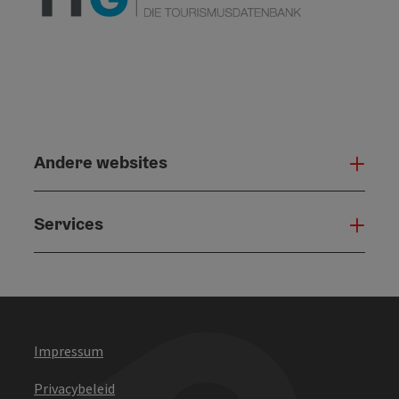
Andere websites
And
Services
Serv
Impressum
Privacybeleid