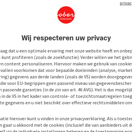
privac
Wij respecteren uw privacy
raag dat u een optimale ervaring met onze website heeft en onbe
s kunt profiteren (zoals de zoekfunctie). Verder willen we het gebr
en content personaliseren. Hiervoor maken we gebruik van cookies
allen voorkomen dat voor bepaalde doeleinden (analyse, market
ing) gegevens aan derde landen (zoals de VS) worden doorgegeven 
) die voor EU-begrippen geen passend niveau van gegevensbesche
 passende garanties (in de zin van art. 46 AVG). Het is dus mogelij
 in de VS in het kader van controle- of toezichtsmaatregelen toe
kte gegevens en u niet beschikt over effectieve rechtsmiddelen om
atie hierover kunt u vinden in onze privacyverklaring. Als u toes
n gaat u akkoord met de cookies (inclusief die van aanbieders uit d
elf via de individuele instellingen beheren en de toestemming erv