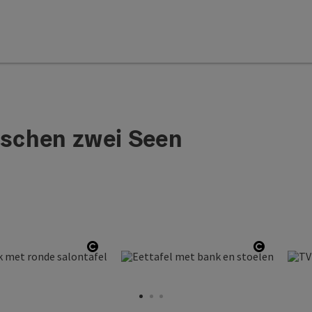
schen zwei Seen
right
Start Copyright
Start Co