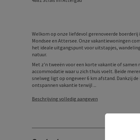
4881
Straß im Attergau
Welkom op onze liefdevol gerenoveerde boerderij 
Mondsee en Attersee. Onze vakantiewoningen combi
het ideale uitgangspunt voor uitstapjes, wandel
natuur.
Met z'n tweeën voor een korte vakantie of samen met
accommodatie waar u zich thuis voelt. Beide meren
snelweg ligt op ongeveer 6 km afstand. Dankzij de 
ontspannen vakantie terwijl ...
Beschrijving volledig aangeven