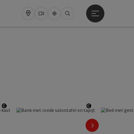
Startmenu openen
Map
Webcams
Upperguide
Zoeken
pyright
Start Copyright
Start Copyright
nächstes Element