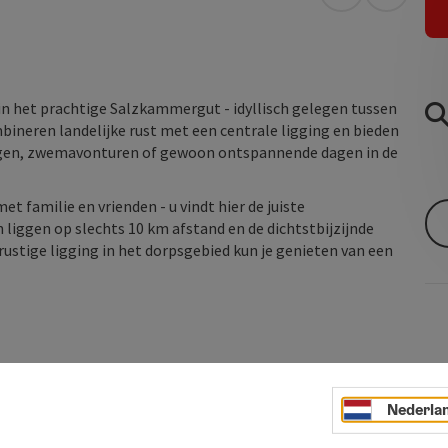
Openen in Go
Openen 
in het prachtige Salzkammergut - idyllisch gelegen tussen
neren landelijke rust met een centrale ligging en bieden
ingen, zwemavonturen of gewoon ontspannende dagen in de
 familie en vrienden - u vindt hier de juiste
 liggen op slechts 10 km afstand en de dichtstbijzijnde
rustige ligging in het dorpsgebied kun je genieten van een
Nederla