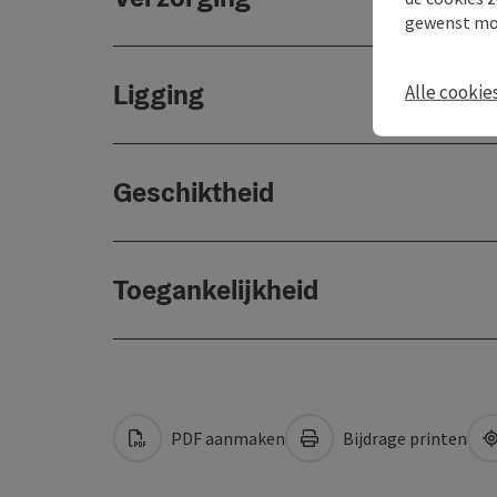
gewenst mo
Ligging
Alle cookie
Geschiktheid
Toegankelijkheid
PDF aanmaken
Bijdrage printen