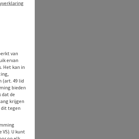
yverklaring
perkt van
uik ervan
. Het kan in
ing,
(art. 49 lid
rming bieden
k dat de
gang krijgen
 dit tegen
temming
e VS). U kunt
oor op elk