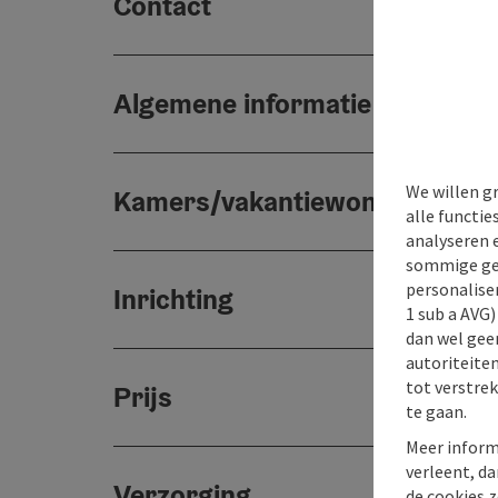
Contact
Algemene informatie
We willen g
Kamers/vakantiewoningen
alle functie
analyseren 
sommige gev
personaliser
Inrichting
1 sub a AVG
dan wel geen
autoriteiten
tot verstre
Prijs
te gaan.
Meer inform
verleent, da
Verzorging
de cookies z