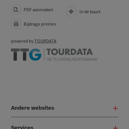
PDF aanmaken
In de buurt
Bijdrage printen
powered by
TOURDATA
Andere websites
And
Services
Serv