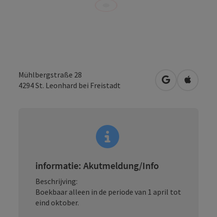
Mühlbergstraße 28
Openen in Go
Openen 
4294
St. Leonhard bei Freistadt
informatie: Akutmeldung/Info
Beschrijving:
Boekbaar alleen in de periode van 1 april tot
eind oktober.