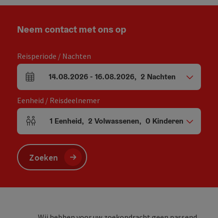
Neem contact met ons op
Reisperiode / Nachten
14.08.2026
-
16.08.2026
,
2
Nachten
Velden voor aankomst en vertrek
Eenheid / Reisdeelnemer
1
Eenheid
,
2
Volwassenen
,
0
Kinderen
Aantal eenheden en persoonsvelden
Zoeken
Wij hebben voor uw zoekopdracht geen passend